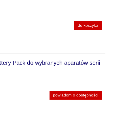
do koszyka
tery Pack do wybranych aparatów serii
powiadom o dostępności