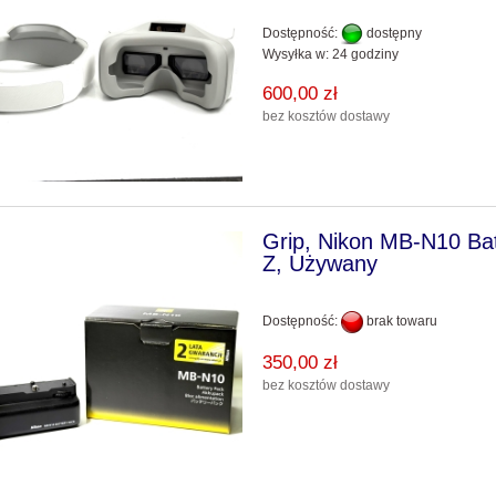
futerał+2 akumulatory +
karta 32GB
Dostępność:
dostępny
Wysyłka w:
24 godziny
1 249,00 zł
600,00 zł
do koszyka
bez kosztów dostawy
Grip, Nikon MB-N10 Bat
Z, Używany
Dostępność:
brak towaru
350,00 zł
bez kosztów dostawy