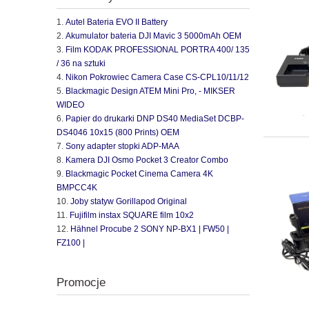
Autel Bateria EVO II Battery
Akumulator bateria DJI Mavic 3 5000mAh OEM
Film KODAK PROFESSIONAL PORTRA 400/ 135
/ 36 na sztuki
Nikon Pokrowiec Camera Case CS-CPL10/11/12
Blackmagic Design ATEM Mini Pro, - MIKSER
WIDEO
Papier do drukarki DNP DS40 MediaSet DCBP-
DS4046 10x15 (800 Prints) OEM
Sony adapter stopki ADP-MAA
Kamera DJI Osmo Pocket 3 Creator Combo
Blackmagic Pocket Cinema Camera 4K
BMPCC4K
Joby statyw Gorillapod Original
Fujifilm instax SQUARE film 10x2
Hähnel Procube 2 SONY NP-BX1 | FW50 |
FZ100 |
Promocje