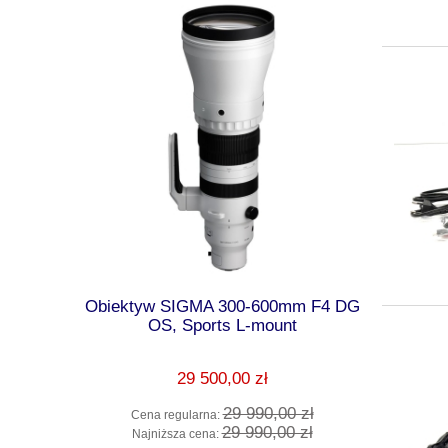
0mm F4 DG
Obiektyw SIGMA 300-600mm F4 DG
Ob
-E
OS, Sports L-mount
28/2.8_C_
29 500,00 zł
00 zł
29 990,00 zł
Cena regularna:
Cena 
00 zł
29 990,00 zł
Najniższa cena:
Najni