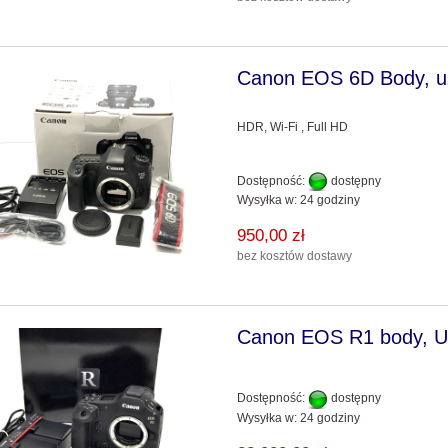
Canon EOS 6D Body, 
HDR, Wi-Fi , Full HD
Dostępność:
dostępny
Wysyłka w:
24 godziny
950,00 zł
bez kosztów dostawy
iektyw SIGMA 16-
SIGMA OBIEKTYW S 70-200/2.8
DG_DN L-MOUNT + 3 lata
DN OS L-MOUNT + 3 lata Gwaran
Canon EOS R1 body, 
Gwarancji, Cont
, Sports
3 990,00 zł
7 190,00 zł
Dostępność:
dostępny
4 190,00 zł
7 590,00 zł
regularna:
Cena regularna:
Wysyłka w:
24 godziny
3 990,00 zł
7 190,00 zł
ższa cena:
Najniższa cena: