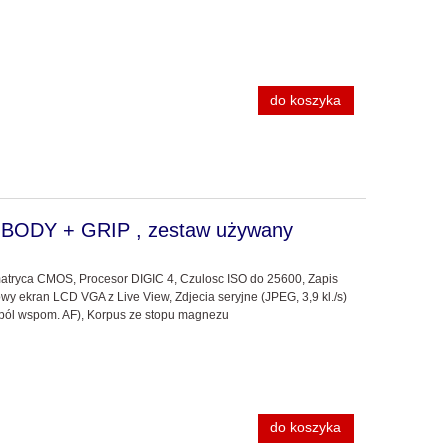
do koszyka
 BODY + GRIP , zestaw używany
atryca CMOS, Procesor DIGIC 4, Czulosc ISO do 25600, Zapis
lowy ekran LCD VGA z Live View, Zdjecia seryjne (JPEG, 3,9 kl./s)
6 pól wspom. AF), Korpus ze stopu magnezu
do koszyka