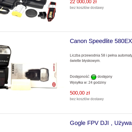
22 000,00 zł
do koszyka
do koszyka
bez kosztów dostawy
Canon Speedlite 580EX
Liczba przewodnia 58 i pełna automat
świetle błyskowym.
Dostępność:
dostępny
Wysyłka w:
24 godziny
500,00 zł
bez kosztów dostawy
Gogle FPV DJI , Używ
426 Kit Special Edition