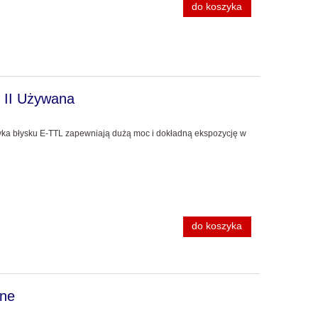
do koszyka
do koszyka
do ko
 II Używana
yka błysku E-TTL zapewniają dużą moc i dokładną ekspozycję w
do koszyka
ane