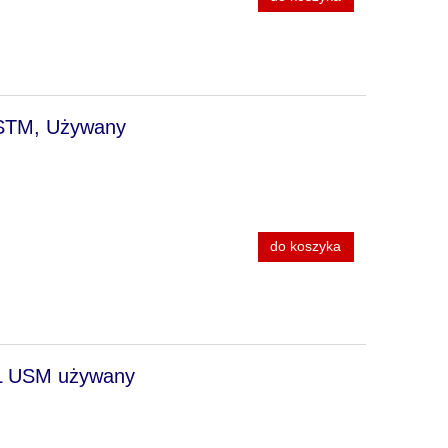
 STM, Używany
do koszyka
8L USM używany