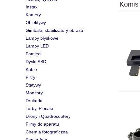
Komis
Instax
Kamery
Obiektywy
Gimbale, stabilizatory obrazu
Lampy błyskowe
Lampy LED
Pamięci
Dyski SSD
Kable
Filtry
Statywy
Monitory
Drukarki
Torby, Plecaki
Drony i Quadrocoptery
Filmy do aparatu
Chemia fotograficzna
Papier foto