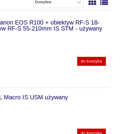
Canon EOS R100 + obiektyw RF-S 18-
yw RF-S 55-210mm IS STM - używany
do koszyka
L Macro IS USM używany
do koszyka