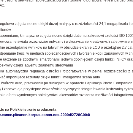
ie treści w serwisach społecznościowych i zdalne fotografowanie jest bardzo pr
FC.
egółowe zdjęcia nocne dzięki dużej matrycy o rozdzielczości 24,1 megapiksela i p
tfonów
apomniane, klimatyczne zdjęcia nocne dzięki dużemu zakresowi czułości ISO 100
rwowanie świata przez wizjer optyczny i wykorzystanie kreatywnych zalet wymie
kie przeglądanie wyników na łatwym w obsłudze ekranie LCD o przekątnej 2,7 cal
tępnianie treści w mediach społecznościowych i tworzenie kopii zapasowych w chmur
e łączenie ze zgodnymi smartfonami jednym dotknięciem dzięki funkcji NFC? oraz
pektywy dzięki łatwemu zdalnemu sterowaniu
ka automatyczna regulacja ostrości i fotografowanie w pełnej rozdzielczości z 
kać imponujące rezultaty dzięki funkcji Inteligentna scena auto
 Twórcze auto, przewodnik po funkcjach w aparacie i aplikacja Photo Companion
y i zapewniają przystępne wskazówki dotyczących fotografowania lustrzanką cyfro
oka oferta wymiennych obiektywów i akcesoriów rozszerza możliwości fotografowa
tu na Polskiej stronie producenta:
ore.canon.pl/canon-korpus-canon-eos-2000d/2728C004/