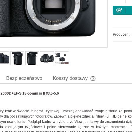
Producent:
Bezpieczeństwo
Koszty dostawy
2000D+EF-S 18-55mm is II f/3.5-5.6
Cena nie zawiera ew
płatności
zy krok w świecie fotografii cyfrowej i zacznij opowiadać swoje historie za po
y dla początkujących fotografów. Zapewnia piękne zdjęcia i filmy Full HD pełne ko
abym oświetleniu. Podgląd kadru w trybie Live View jest łatwy do zrozumienia
to oferującym częściowe i pełne sterowanie ręczne w każdym momencie.