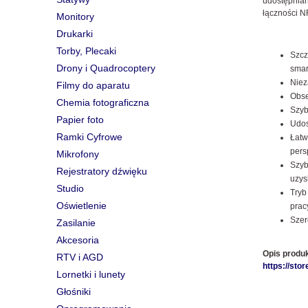
udostępnian
łączności N
Monitory
Drukarki
Torby, Plecaki
Szcz
Drony i Quadrocoptery
smar
Niez
Filmy do aparatu
Obse
Chemia fotograficzna
Szyb
Papier foto
Udos
Ramki Cyfrowe
Łatw
pers
Mikrofony
Szyb
Rejestratory dźwięku
uzys
Studio
Tryb
Oświetlenie
prac
Szer
Zasilanie
Akcesoria
Opis produk
RTV i AGD
https://st
Lornetki i lunety
Głośniki