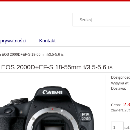
 prywatności
Kontakt
 EOS 2000D+EF-S 18-55mm f/3.5-5.6 is
 EOS 2000D+EF-S 18-55mm f/3.5-5.6 is
Dostępność
Wysyłka w:
Dostawa:
Cena nie zawiera ewentu
2 3
Cena:
płatności
zawiera 23
szt.