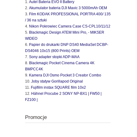
Autel Bateria EVO II Battery
Akumulator bateria DJI Mavic 3 5000mAh OEM
Film KODAK PROFESSIONAL PORTRA 400/ 135
/ 36 na sztuki
Nikon Pokrowiec Camera Case CS-CPL10/11/12
Blackmagic Design ATEM Mini Pro, - MIKSER
WIDEO
Papier do drukarki DNP DS40 MediaSet DCBP-
DS4046 10x15 (800 Prints) OEM
Sony adapter stopki ADP-MAA
Blackmagic Pocket Cinema Camera 4K
BMPCC4K
Kamera DJI Osmo Pocket 3 Creator Combo
Joby statyw Gorillapod Original
Fujifilm instax SQUARE film 10x2
Hähnel Procube 2 SONY NP-BX1 | FW50 |
FZ100 |
Promocje