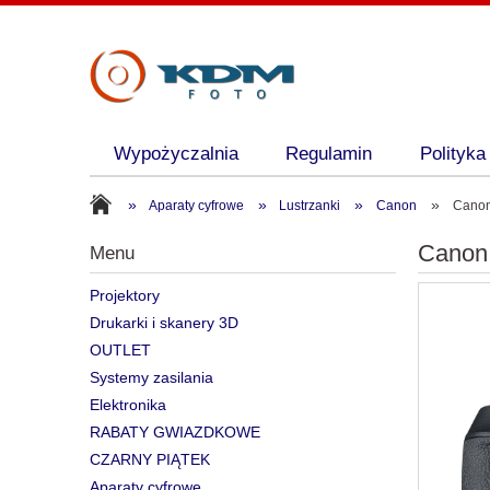
Wypożyczalnia
Regulamin
Polityka
»
»
»
»
Aparaty cyfrowe
Lustrzanki
Canon
Canon
Canon
Menu
Projektory
Drukarki i skanery 3D
OUTLET
Systemy zasilania
Elektronika
RABATY GWIAZDKOWE
CZARNY PIĄTEK
Aparaty cyfrowe