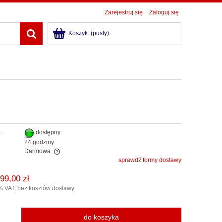
Zarejestruj się
Zaloguj się
Koszyk:
(pusty)
:
dostępny
24 godziny
Darmowa
sprawdź formy dostawy
alnych kosztów
99,00 zł
% VAT, bez kosztów dostawy
do koszyka