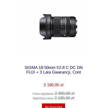
.8 DG OS
SIGMA 18-50mm f/2.8 C DC DN
SIGMA OBI
Gwarancji,
FUJI + 3 Lata Gwarancji, Cont
DN L-Mou
2 190,00 zł
0 zł
2 390,00 zł
Cena regularna:
Cena 
0 zł
2 190,00 zł
Najniższa cena:
Najni
ści
do koszyka