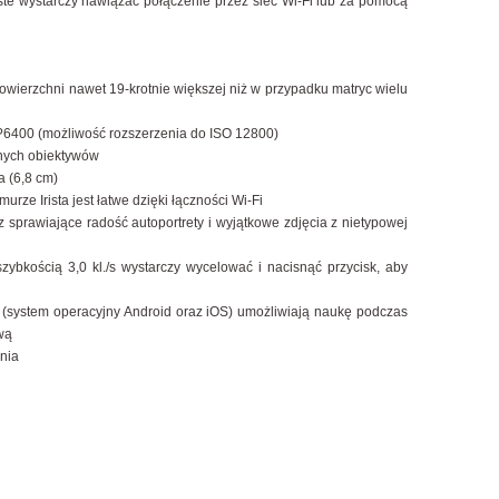
oste wystarczy nawiązać połączenie przez sieć Wi-Fi lub za pomocą
owierzchni nawet 19-krotnie większej niż w przypadku matryc wielu
?6400 (możliwość rozszerzenia do ISO 12800)
nnych obiektywów
a (6,8 cm)
ze Irista jest łatwe dzięki łączności Wi-Fi
 sprawiające radość autoportrety i wyjątkowe zdjęcia z nietypowej
szybkością 3,0 kl./s wystarczy wycelować i nacisnąć przycisk, aby
 (system operacyjny Android oraz iOS) umożliwiają naukę podczas
wą
nia