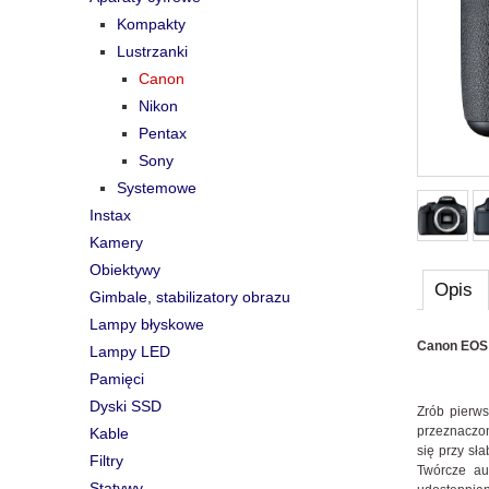
Kompakty
Lustrzanki
Canon
Nikon
Pentax
Sony
Systemowe
Instax
Kamery
Obiektywy
Opis
Gimbale, stabilizatory obrazu
Lampy błyskowe
Canon EOS 
Lampy LED
Pamięci
Dyski SSD
Zrób pierws
przeznaczon
Kable
się przy sł
Filtry
Twórcze au
Statywy