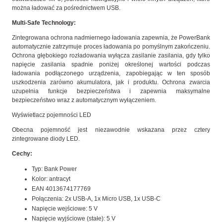
można ładować za pośrednictwem USB.
Multi-Safe Technology:
Zintegrowana ochrona nadmiernego ładowania zapewnia, że PowerBank
automatycznie zatrzymuje proces ładowania po pomyślnym zakończeniu.
Ochrona głębokiego rozładowania wyłącza zasilanie zasilania, gdy tylko
napięcie zasilania spadnie poniżej określonej wartości podczas
ładowania podłączonego urządzenia, zapobiegając w ten sposób
uszkodzenia zarówno akumulatora, jak i produktu. Ochrona zwarcia
uzupełnia funkcje bezpieczeństwa i zapewnia maksymalne
bezpieczeństwo wraz z automatycznym wyłączeniem.
Wyświetlacz pojemności LED
Obecna pojemność jest niezawodnie wskazana przez cztery
zintegrowane diody LED.
Cechy:
Typ: Bank Power
Kolor: antracyt
EAN 4013674177769
Połączenia: 2x USB-A, 1x Micro USB, 1x USB-C
Napięcie wejściowe: 5 V
Napięcie wyjściowe (stałe): 5 V