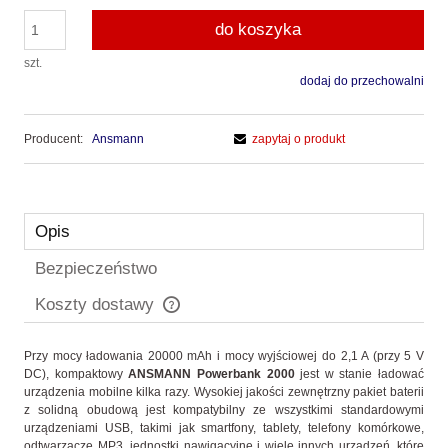
do koszyka
szt.
dodaj do przechowalni
Producent:
Ansmann
zapytaj o produkt
Opis
Bezpieczeństwo
Koszty dostawy
Cena nie zawiera ewentualnych kosztów płatności
Przy mocy ładowania 20000 mAh i mocy wyjściowej do 2,1 A (przy 5 V
DC), kompaktowy
ANSMANN Powerbank 2000
jest w stanie ładować
urządzenia mobilne kilka razy. Wysokiej jakości zewnętrzny pakiet baterii
z solidną obudową jest kompatybilny ze wszystkimi standardowymi
urządzeniami USB, takimi jak smartfony, tablety, telefony komórkowe,
odtwarzacze MP3, jednostki nawigacyjne i wiele innych urządzeń, które