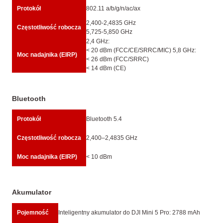
Protokół
802.11 a/b/g/n/ac/ax
2,400-2,4835 GHz
Częstotliwość robocza
5,725-5,850 GHz
2,4 GHz:
< 20 dBm (FCC/CE/SRRC/MIC) 5,8 GHz:
Moc nadajnika (EIRP)
< 26 dBm (FCC/SRRC)
< 14 dBm (CE)
Bluetooth
Protokół
Bluetooth 5.4
Częstotliwość robocza
2,400–2,4835 GHz
Moc nadajnika (EIRP)
< 10 dBm
Akumulator
Pojemność
Inteligentny akumulator do DJI Mini 5 Pro: 2788 mAh