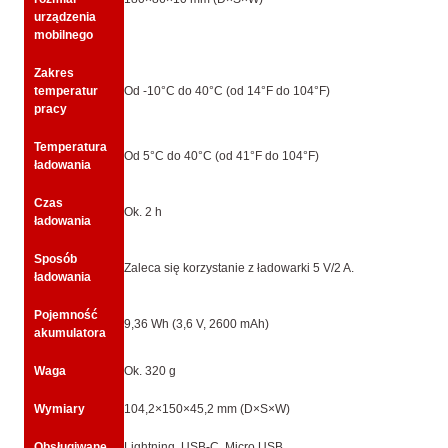
urządzenia
mobilnego
Zakres
temperatur
Od -10°C do 40°C (od 14°F do 104°F)
pracy
Temperatura
Od 5°C do 40°C (od 41°F do 104°F)
ładowania
Czas
Ok. 2 h
ładowania
Sposób
Zaleca się korzystanie z ładowarki 5 V/2 A.
ładowania
Pojemność
9,36 Wh (3,6 V, 2600 mAh)
akumulatora
Waga
Ok. 320 g
Wymiary
104,2×150×45,2 mm (D×S×W)
Obsługiwane
Lightning, USB-C, Micro USB