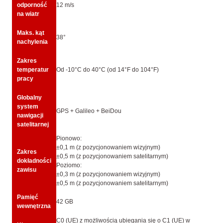
odporność
12 m/s
na wiatr
Maks. kąt
38°
nachylenia
Zakres
temperatur
Od -10°C do 40°C (od 14°F do 104°F)
pracy
Globalny
system
GPS + Galileo + BeiDou
nawigacji
satelitarnej
Pionowo:
±0,1 m (z pozycjonowaniem wizyjnym)
Zakres
±0,5 m (z pozycjonowaniem satelitarnym)
dokładności
Poziomo:
zawisu
±0,3 m (z pozycjonowaniem wizyjnym)
±0,5 m (z pozycjonowaniem satelitarnym)
Pamięć
42 GB
wewnętrzna
C0 (UE) z możliwością ubiegania się o C1 (UE) w