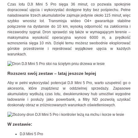
Czas lotu DJI Mini 5 Pro sięga 36 minut, co pozwala spokojnie
dopracować ujęcia i wykorzystać dostępne tryby bez pośpiechu. Pełne
naładowanie trzech akumulatorów zajmuje jedynie około 115 minut, więc
szybko wnosisz lot. Transmisja wideo O4+ gwarantuje stabilne
połączenie na dystansie do 10 km, wysoką odporność na zakłócenia i
niezawodny sygnał. Dron sprawdzi się także w wymagającym terenie –
maksymalna wysokość operacyjna wynosi 6000 m, a prędkość
wznoszenia sięga 10 m/s. Dzięki temu możesz swobodnie eksplorować
górskie przestrzenie i rejestrować wyjątkowe ujęcia w każdych
warunkach.
Rozszerz swój zestaw – lataj jeszcze lepiej
Aby w pełni wykorzystać potencjał DJI Mini 5 Pro, warto uzupełnić go o
akcesoria, które znajdziesz w oddzielnej sprzedaży. Zapasowe
akumulatory wydłużą czas lotu, dwukierunkowy hub umożliwi wygodne
ładowanie i posłuży jako powerbank, a filtry ND pozwolą uzyskać
doskonały obraz w zróżnicowanych warunkach oświetleniowych.
W zestawie:
DJI Mini 5 Pro