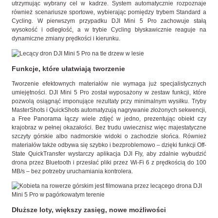
utrzymując wybrany cel w kadrze. System automatycznie rozpoznaje
również scenariusze sportowe, wybierając pomiędzy trybem Standard a
Cycling. W pierwszym przypadku DJI Mini 5 Pro zachowuje stałą
wysokość i odległość, a w trybie Cycling błyskawicznie reaguje na
dynamiczne zmiany prędkości i kierunku.
Funkcje, które ułatwiają tworzenie
Tworzenie efektownych materiałów nie wymaga już specjalistycznych
umiejętności. DJI Mini 5 Pro został wyposażony w zestaw funkcji, które
pozwolą osiągnąć imponujące rezultaty przy minimalnym wysiłku. Tryby
MasterShots i QuickShots automatyzują nagrywanie złożonych sekwencji,
a Free Panorama łączy wiele zdjęć w jedno, prezentując obiekt czy
krajobraz w pełnej okazałości. Bez trudu uwiecznisz więc majestatyczne
szczyty górskie albo nadmorskie widoki o zachodzie słońca. Również
materiałów także odbywa się szybko i bezproblemowo – dzięki funkcji Off-
State QuickTransfer wystarczy aplikacja DJI Fly, aby zdalnie wybudzić
drona przez Bluetooth i przesłać pliki przez Wi-Fi 6 z prędkością do 100
MB/s – bez potrzeby uruchamiania kontrolera.
Dłuższe loty, większy zasięg, nowe możliwości