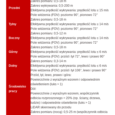
Zakres pomiaru: 0,5-18 m
Zakres wykrywania: 0,5-200 m
Przedni
Efektywna prędkość wykrywania: prędkość lotu ≤ 15 m/s
Pole widzenia (FOV): poziomo 90°, pionowo 72°
Zakres pomiaru: 0,5-18 m
Tylny
Efektywna prędkość wykrywania: prędkość lotu ≤ 14 m/s
Pole widzenia (FOV): poziomo 90°, pionowo 72°
Zakres pomiaru: 0,5-12 m
Boczny
Efektywna prędkość wykrywania: prędkość lotu ≤ 14 m/s
Pole widzenia (FOV): poziomo 90°, pionowo 72°
Zakres pomiaru: 0,5-18 m
Górny
Efektywna prędkość wykrywania: prędkość lotu ≤ 6 m/s
Pole widzenia (FOV): przód i tył 72°, lewo i prawo 90°
Zakres pomiaru: 0,3-14 m
Dolny
Efektywna prędkość wykrywania: prędkość lotu ≤ 6 m/s
Pole widzenia (FOV): przód i tył 106°, lewo i prawo 90°
Przód, tył, lewo, prawo i góra:
Powierzchnie z wyraźnym wzorem i odpowiednim
oświetleniem (luks > 1)
Środowisko
Dół:
pracy
Powierzchnie z wyraźnym wzorem, współczynnik
odbicia rozproszonego > 20% (np. ściany, drzewa,
ludzie) i odpowiednie oświetlenie (luks > 1)
LiDAR skierowany do przodu
Zakres pomiaru (nocą): 0,5-25 m (współczynnik odbicia