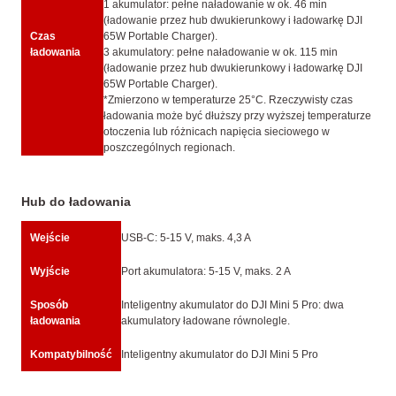
1 akumulator: pełne naładowanie w ok. 46 min
(ładowanie przez hub dwukierunkowy i ładowarkę DJI
Czas
65W Portable Charger).
ładowania
3 akumulatory: pełne naładowanie w ok. 115 min
(ładowanie przez hub dwukierunkowy i ładowarkę DJI
65W Portable Charger).
*Zmierzono w temperaturze 25°C. Rzeczywisty czas
ładowania może być dłuższy przy wyższej temperaturze
otoczenia lub różnicach napięcia sieciowego w
poszczególnych regionach.
Hub do ładowania
Wejście
USB-C: 5-15 V, maks. 4,3 A
Wyjście
Port akumulatora: 5-15 V, maks. 2 A
Sposób
Inteligentny akumulator do DJI Mini 5 Pro: dwa
ładowania
akumulatory ładowane równolegle.
Kompatybilność
Inteligentny akumulator do DJI Mini 5 Pro