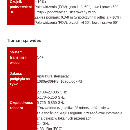
Czujnik
> 10%)
podczerwieni
Pole widzenia (FOV): góra i dół 60°, lewo i prawo 60°
3D
Czujnik podczerwieni skierowany w dół
Zakres pomiaru: 0,3-8 m (współczynnik odbicia > 10%)
Pole widzenia (FOV): przód i tył 60°, lewo i prawo 60°
Transmisja wideo
System
transmisji
O4+
wideo
Jakość
Aparatura sterująca:
podglądu na
1080p/30FPS, 1080p/60FPS
żywo
2,400–2,4835 GHz
5,170–5,250 GHz
Częstotliwość
5,725–5,850 GHz
robocza
*Dozwolona częstotliwość robocza różni się w
zależności od kraju i regionu. Szczegółowe informacje
znajdziesz w lokalnych przepisach.
2,4 GHz:
< 33 dBm (FCC)