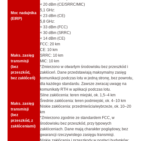
< 20 dBm (CE/SRRC/MIC)
5,1 GHz:
Moc nadajnika
< 23 dBm (CE)
(EIRP)
5,8 GHz:
< 33 dBm (FCC)
< 30 dBm (SRRC)
< 14 dBm (CE)
FCC: 20 km
CE: 10 km
Maks. zasięg
SRRC: 10 km
transmisji
MIC: 10 km
(bez
*Zmierzono w otwartym środowisku bez przeszkód i
przeszkód,
zakłóceń. Dane przedstawiają maksymalny zasięg
bez zakłóceń)
komunikacji podczas lotu w jedną stronę, bez powrotu,
dla każdego standardu. Zawsze zwracaj uwagę na
komunikaty RTH w aplikacji podczas lotu.
Silne zakłócenia: teren miejski, ok. 1,5–4 km
Średnie zakłócenia: teren podmiejski, ok. 4–10 km
Maks. zasięg
Niskie zakłócenia: przedmieścia/wybrzeże, ok. 10–20
transmisji
km
(bez
*Zmierzono zgodnie ze standardem FCC, w
przeszkód, z
środowisku bez przeszkód, przy typowych
zakłóceniami)
zakłóceniach. Dane mają charakter poglądowy, bez
gwarancji rzeczywistego zasięgu transmisji.
Niskie zakłócenia i przeszkody w postaci budynków: