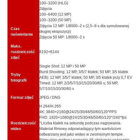
100–3200 (HLG)
Zdjęcia
100–6400 (12 MP)
100–3200 (50 MP)
Zdjęcia 12 MP: 1/8000–2 s (2,5–8 s dla symulowanej
Czas
długiej ekspozycji)
naświetlania
Zdjęcia 50 MP: 1/8000–2 s
Maks.
rozdzielczość
8192×6144
zdjęć
Single Shot: 12 MP i 50 MP
Burst Shooting: 12 MP, 3/5/7 klatek; 50 MP, 3/5 klatek
Tryby
AEB): 12 MP, 3/5/7 klatek; 50 MP, 3/5 klatek przy 0,7 EV
fotografii
Timed: 12 MP, 2/3/5/7/10/15/20/30/60 s; 50 MP,
5/7/10/15/20/30/60 s
Format zdjęć
JPEG / DNG
H.264/H.265
4K: 3840×2160@24/25/30/48/50/60/120*FPS
FHD: 1920×1080@24/25/30/48/50/60/120*/240*fps
Rozdzielczość
*Liczba klatek na sekundę podczas nagrywania.
wideo
Materiał filmowy odpowiadający tym wartościom
odtwarzany jest jako wideo w zwolnionym tempie.