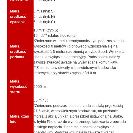
wznoszenia
5 m/s (tryb C)
Maks.
6 m/s (tryb S)
prędkość
5 m/s (tryb N)
opadania
5 m/s (tryb C)
18 m/s* (tryb S)
15 m/s** (status śledzenia)
*Zmierzono w tunelu aerodynamicznym podczas startu z
Maks.
wysokości 0 metrów i pionowego wznoszenia się na
prędkość
wysokość 1,5 metra nad ziemią w trybie Sport. Wynik ma
pozioma
charakter wyłącznie orientacyjny. Podczas lotu należy
zawsze zwracać uwagę na wyświetlane komunikaty.
**Zmierzono w otwartym, bezwietrznym środowisku
testowym, przy starcie z wysokości 0 m.
Maks.
wysokość
6000 m
startu
36 minut
*Zmierzono podczas lotu do przodu ze stałą prędkością
21,6 km/h, w bezwietrznym środowisku, na poziomie
Maks. czas
morza, z akcją unikania przeszkód ustawioną na Brake,
lotu
w trybie Photo, aż do wymuszonego lądowania z powodu
niskiego napięcia. Dane mają charakter wyłącznie
orientacyjny. Podczas lotu należy zawsze zwracać