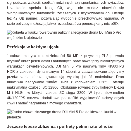
się podczas wakacji, spotkań rodzinnych czy spontanicznych wyjazdów.
Urządzenie spełnia klasę C0, więc nie musisz obawiać się
skomplikowanych formalności związanych z użytkowaniem go. Oferuje
też 42 GB pamięci, pozwalając wygodnie przechowywać nagrania. W
razie potrzeby możesz ją łatwo rozbudować za pomocą karty microSD.
Perfekcja w każdym ujęciu
1-calowa matryca o rozdzielczości 50 MP z przysłoną f/1.8 pozwala
uzyskać obraz pełen detali i naturalnych barw nawet przy niekorzystnych
warunkach oświetleniowych. DJI Mini 5 Pro nagrywa filmy 4K/60FPS
HDR z zakresem dynamicznym 14 stopni, a zaawansowane algorytmy
przetwarzania obrazu gwarantują wysoką jakość materiałów. Dron
umożliwia nagrywanie filmów 10-bit z kodowaniem H.265 i oferuje
maksymalną czułość ISO 12800. Obsługuje również tryby kolorów D-Log
M i HLG , w których zakres ISO sięga 3200. W trybie slow-motion
4K/120FPS możesz dodatkowo podkreślić wyjątkowość uchwyconych
chwil i nadać nagraniom filmowego charakteru.
Jeszcze lepsze zbliżenia i portrety pełne naturalności