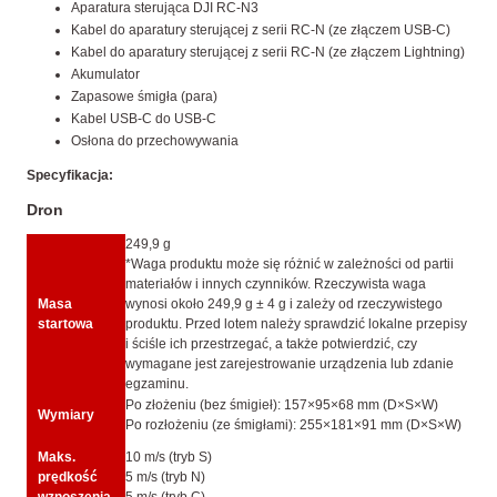
Aparatura sterująca DJI RC-N3
Kabel do aparatury sterującej z serii RC-N (ze złączem USB-C)
Kabel do aparatury sterującej z serii RC-N (ze złączem Lightning)
Akumulator
Zapasowe śmigła (para)
Kabel USB-C do USB-C
Osłona do przechowywania
Specyfikacja:
Dron
249,9 g
*Waga produktu może się różnić w zależności od partii
materiałów i innych czynników. Rzeczywista waga
Masa
wynosi około 249,9 g ± 4 g i zależy od rzeczywistego
startowa
produktu. Przed lotem należy sprawdzić lokalne przepisy
i ściśle ich przestrzegać, a także potwierdzić, czy
wymagane jest zarejestrowanie urządzenia lub zdanie
egzaminu.
Po złożeniu (bez śmigieł): 157×95×68 mm (D×S×W)
Wymiary
Po rozłożeniu (ze śmigłami): 255×181×91 mm (D×S×W)
Maks.
10 m/s (tryb S)
prędkość
5 m/s (tryb N)