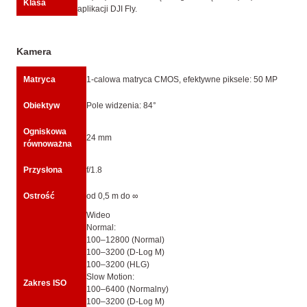
Klasa
aplikacji DJI Fly.
Kamera
Matryca
1-calowa matryca CMOS, efektywne piksele: 50 MP
Obiektyw
Pole widzenia: 84°
Ogniskowa
24 mm
równoważna
Przysłona
f/1.8
Ostrość
od 0,5 m do ∞
Wideo
Normal:
100–12800 (Normal)
100–3200 (D-Log M)
100–3200 (HLG)
Slow Motion:
Zakres ISO
100–6400 (Normalny)
100–3200 (D-Log M)