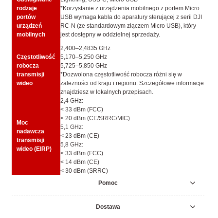
rodzaje
*Korzystanie z urządzenia mobilnego z portem Micro
portów
USB wymaga kabla do aparatury sterującej z serii DJI
urządzeń
RC-N (ze standardowym złączem Micro USB), który
mobilnych
jest dostępny w oddzielnej sprzedaży.
2,400–2,4835 GHz
Częstotliwość
5,170–5,250 GHz
robocza
5,725–5,850 GHz
transmisji
*Dozwolona częstotliwość robocza różni się w
wideo
zależności od kraju i regionu. Szczegółowe informacje
znajdziesz w lokalnych przepisach.
2,4 GHz:
< 33 dBm (FCC)
< 20 dBm (CE/SRRC/MIC)
Moc
5,1 GHz:
nadawcza
< 23 dBm (CE)
transmisji
5,8 GHz:
wideo (EIRP)
< 33 dBm (FCC)
< 14 dBm (CE)
< 30 dBm (SRRC)
Pomoc
Dostawa