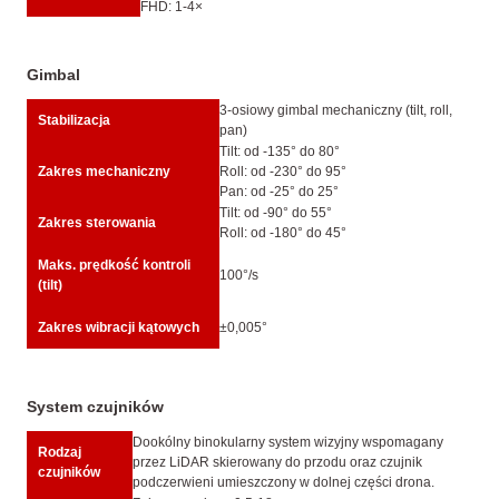
FHD: 1-4×
Gimbal
3-osiowy gimbal mechaniczny (tilt, roll,
Stabilizacja
pan)
Tilt: od -135° do 80°
Zakres mechaniczny
Roll: od -230° do 95°
Pan: od -25° do 25°
Tilt: od -90° do 55°
Zakres sterowania
Roll: od -180° do 45°
Maks. prędkość kontroli
100°/s
(tilt)
Zakres wibracji kątowych
±0,005°
System czujników
Dookólny binokularny system wizyjny wspomagany
Rodzaj
przez LiDAR skierowany do przodu oraz czujnik
czujników
podczerwieni umieszczony w dolnej części drona.