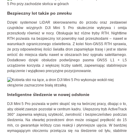
Bezpieczny lot także po zmroku
Dzięki systemowi LiDAR skierowanemu do przodu oraz zestawowi
czujników wizyjnych DJI Mini 5 Pro skutecznie wykrywa i omija
przeszkody również w nocy. Obsługuje też różne tryby RTH. Nighttime
RTH pozwala na bezpieczny lot powrotny nad przeszkodami – nawet w
warunkach ograniczonego oświetlenia. Z kolei Non-GNSS RTH sprawia,
że przy odpowiedniej ilości światła dron zapamiętuje trasę i jest w stanie
wrócić do miejsca startu nawet w obszarach bez sygnału satelitarnego.
Dodatkowo dzięki obsłudze podwójnego pasma GNSS L1 + L5
urządzenie korzysta z większej liczby satelit, zapewniając stabilniejsze
połączenie i wyjątkowo precyzyjne pozycjonowanie.
Inteligentne śledzenie w nowej odsłonie
DJI Mini 5 Pro pozwala w pełni skupić się na twórczej pracy, dbając o to,
aby obiekt zawsze pozostał w centrum kadru. Ulepszony tryb ActiveTrack
360° zapewnia większą szybkość, zwrotność i bezpieczeństwo podczas
śledzenia. Na otwartej przestrzeni dron może osiągać prędkość do 15
m/s, co gwarantuje krótszy czas reakcji i płynniejsze ujęcia. W bardziej
wymagającym otoczeniu przełącza się na śledzenie od tyłu, stabilnie