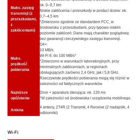
ok. 0–0,7 km
Maks. zasięg
Niskie zakłócenia i przeszkody w postaci drzew: ok.
transmisji (z
0,7–4,5 km
przeszkodami,
*Zmierzono zgodnie ze standardem FCC, w
z
środowisku z przeszkodami, przy typowo niskim
zakłóceniami)
poziomie zakłóceń. Dane mają charakter poglądowy,
bez gwarancji rzeczywistego zasięgu transmisji.
O4+:
10 MB/s
Wi-Fi 6: do 100 MB/s*
Maks.
*Zmierzono w warunkach laboratoryjnych, przy
prędkość
minimalnych zakłóceniach, w regionach
pobierania
obsługujących zarówno 2,4 GHz, jak i 5,8 GHz.
Rzeczywiste prędkości pobierania mogą się różnić w
zależności od faktycznych warunków.
Najniższe
Dron + aparatura sterująca: ok. 120 ms
opóźnienie
*W zależności od środowiska i urządzenia mobilnego.
4 anteny, 2T4R (2 Transmit, 4 Receive (2 nadajniki, 4
Antena
odbiorniki)
Wi-Fi