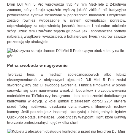
Dron DJI Mini 5 Pro wprowadza tryb 48 mm Med-Tele z 2-krotnym
zoomem, który oferuje wyraźnie wyższą jakość zbliżeń niż tradycyjne
powiększenie cyfrowe stosowane w poprzednich modelach. Urządzenie
zostało również wyposażone w system optymalizacji portretów,
odpowiadający za odpowiednią jasność, kontrast i naturalne odcienie
skóry. Dzięki temu zarówno zdjęcia grupowe, jak i spontaniczne portrety
nabierają wyjątkowej wyrazistości, a bohaterowie Twoich kadrów zawsze
prezentują się atrakcyjnie.
Pełna swoboda w nagrywaniu
Tworzysz treści w mediach społecznościowych albo lubisz
eksperymentować z nietypowymi ujęciami? DJI Mini 5 Pro został
stworzony, aby dać Ci swobodę tworzenia. Funkcja filmowania w pionie
sprawdzi się przy nagrywaniu wysokich budynków i przygotowywaniu
materiałów na TikToka czy Instagrama – bez konieczności dodatkowego
kadrowania w edycji. Z kolei gimbal z zakresem obrotu 225° otwiera
przed Tobą możliwość uzyskania dynamicznych, filmowych ruchów
kamery. Jeśli potrzebujesz inspiracji, skorzystaj z inteligentnych trybów
QuickShot Rotate, Timelapse, Spotlight czy Waypoint Flight, które ułatwią
tworzenie profesjonalnych ujęć w kilka chwil.