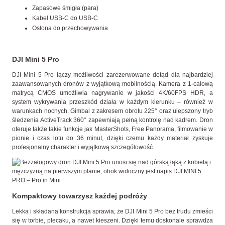
Zapasowe śmigła (para)
Kabel USB-C do USB-C
Osłona do przechowywania
DJI Mini 5 Pro
DJI Mini 5 Pro łączy możliwości zarezerwowane dotąd dla najbardziej
zaawansowanych dronów z wyjątkową mobilnością. Kamera z 1-calową
matrycą CMOS umożliwia nagrywanie w jakości 4K/60FPS HDR, a
system wykrywania przeszkód działa w każdym kierunku – również w
warunkach nocnych. Gimbal z zakresem obrotu 225° oraz ulepszony tryb
śledzenia ActiveTrack 360° zapewniają pełną kontrolę nad kadrem. Dron
oferuje także takie funkcje jak MasterShots, Free Panorama, filmowanie w
pionie i czas lotu do 36 minut, dzięki czemu każdy materiał zyskuje
profesjonalny charakter i wyjątkową szczegółowość.
Kompaktowy towarzysz każdej podróży
Lekka i składana konstrukcja sprawia, że DJI Mini 5 Pro bez trudu zmieści
się w torbie, plecaku, a nawet kieszeni. Dzięki temu doskonale sprawdza