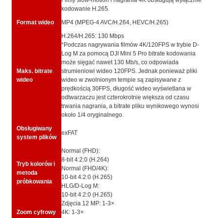
Filmy slow-motion i nagrania 4K obsługują wyłącznie
kodowanie H.265.
Format wideo
MP4 (MPEG-4 AVC/H.264, HEVC/H.265)
H.264/H.265: 130 Mbps
*Podczas nagrywania filmów 4K/120FPS w trybie D-
Log M za pomocą DJI Mini 5 Pro bitrate kodowania
może sięgać nawet 130 Mb/s, co odpowiada
Maks. bitrate
strumieniowi wideo 120FPS. Jednak ponieważ pliki
wideo
wideo w zwolnionym tempie są zapisywane z
prędkością 30FPS, długość wideo wyświetlana w
odtwarzaczu jest czterokrotnie większa od czasu
trwania nagrania, a bitrate pliku wynikowego wynosi
około 1/4 oryginalnego.
Obsługiwany
exFAT
system plików
Normal (FHD):
8-bit 4:2:0 (H.264)
Tryb kolorów i
Normal (FHD/4K):
metoda
10-bit 4:2:0 (H.265)
próbkowania
HLG/D-Log M:
10-bit 4:2:0 (H.265)
Zdjęcia 12 MP: 1-3×
Zoom cyfrowy
4K: 1-3×