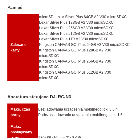
Pamięć
microSD Lexar Silver Plus 64GB A2 V30 microSDXC
Lexar Silver Plus 128GB A2 V30 microSDXC
Lexar Silver Plus 256GB A2 V30 microSDXC
Lexar Silver Plus 512GB A2 V30 microSDXC
Lexar Silver Plus 1TB A2 V30 microSDXC
Zalecane
Kingston CANVAS GO! Plus 64GB A2 V30 microSDXC
karty
Kingston CANVAS GO! Plus 128GB A2 V30
microSDXC
Kingston CANVAS GO! Plus 256GB A2 V30
microSDXC
Kingston CANVAS GO! Plus 512GB A2 V30
microSDXC
Aparatura sterująca DJI RC-N3
Maks. czas
Bez ładowania urządzenia mobilnego: ok. 3,5 h
pracy
Podczas ładowania urządzenia mobilnego: ok. 1,5 h
Maks.
obsługiwany
rozmiar
180×86×10 mm (D×S×W)