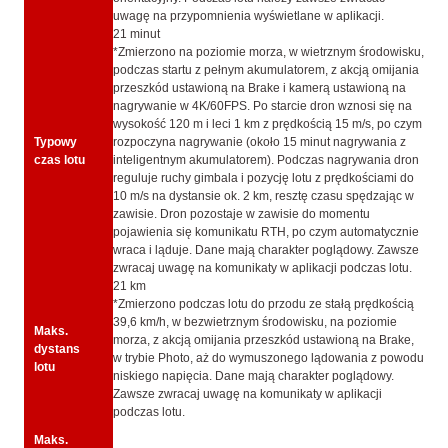
uwagę na przypomnienia wyświetlane w aplikacji.
21 minut
*Zmierzono na poziomie morza, w wietrznym środowisku,
podczas startu z pełnym akumulatorem, z akcją omijania
przeszkód ustawioną na Brake i kamerą ustawioną na
nagrywanie w 4K/60FPS. Po starcie dron wznosi się na
wysokość 120 m i leci 1 km z prędkością 15 m/s, po czym
Typowy
rozpoczyna nagrywanie (około 15 minut nagrywania z
czas lotu
inteligentnym akumulatorem). Podczas nagrywania dron
reguluje ruchy gimbala i pozycję lotu z prędkościami do
10 m/s na dystansie ok. 2 km, resztę czasu spędzając w
zawisie. Dron pozostaje w zawisie do momentu
pojawienia się komunikatu RTH, po czym automatycznie
wraca i ląduje. Dane mają charakter poglądowy. Zawsze
zwracaj uwagę na komunikaty w aplikacji podczas lotu.
21 km
*Zmierzono podczas lotu do przodu ze stałą prędkością
39,6 km/h, w bezwietrznym środowisku, na poziomie
Maks.
morza, z akcją omijania przeszkód ustawioną na Brake,
dystans
w trybie Photo, aż do wymuszonego lądowania z powodu
lotu
niskiego napięcia. Dane mają charakter poglądowy.
Zawsze zwracaj uwagę na komunikaty w aplikacji
podczas lotu.
Maks.