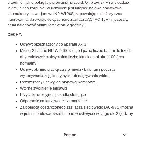
przednie i tylne pokrętła sterowania, przycisk Q i przycisk Fn
w układzie
takim, jak na korpusie. W uchwycie jest miejsce na
dwa dodatkowe
akumulatory litowo-jonowe NP-W126S, zapewniające dłuższy czas
nagrywania.
Używając dołączonego zasilacza AC (AC-15V), możesz w
pełni naładować akumulator w ok. 2 godziny.
CECHY:
Uchwyt przeznaczony do aparatu X-T3
Mieści 2 baterie NP-W126S,
o daje łączną liczbę baterii do trzech,
aby zwiększyć maksymalną liczbę klatek do około.
1100 (tryb
normalny).
Uchwyt płynnie przełącza się między bateriami podczas
wykonywania zdjęć seryjnych lub nagrywania wideo.
Rozszerzony uchwyt do pionowej kompozycji
Wtórne zwolnienie migawki
Przyciski funkcyjne i pokrętła sterujące
Odporność na kurz, wodę i zamarzanie
Za pomocą dostarczonego zasilacza sieciowego (AC-9VS) można
w pełni naładować dwie baterie w uchwycie w ciągu ok.
2 godziny.
Pomoc