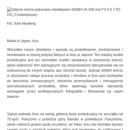
Fot. Julie Mayfeng
Made in Japan, Aizu
Wszystkie nasze obiektywy i aparaty są projektowane, produkowane i
montowane w naszej jedynej fabryce w Aizu w Japonii. Ten lokalny model
produkcyjny jest już niezwykle rzadko spotykany w dzisiejszej branży,
gdzie większość firm zajmujących się obrazowaniem zdecydowała się na
outsourcing do innych krajów, aby obniżyć koszty. Jednak SIGMA wierzy
iż utrzymanie całego procesu produkcji i montażu w Aizu jest niezbędne
do tworzenia innowacyjnych, starannie przemyślanych i nienagannie
skonstruowanych produktów, które spełniają wysokie standardy
wymagane przez profesjonalnych fotografów i filmowców na całym
świecie.
Sigma wybrała Aizu na swoją główną bazę produkcyjną na początku lat
70-tych. Położone u podnóża góry Bandai w prefekturze Fukushima,
około czterech godzin jazdy na północ od Tokio, Aizu ma mnóstwo bardzo
czystej wody z górskich potoków, która jest niezbędna do szlifowania i