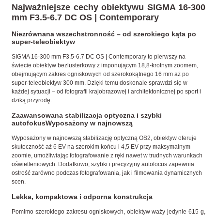
Najważniejsze cechy obiektywu SIGMA 16-300
mm F3.5-6.7 DC OS | Contemporary
Niezrównana wszechstronność – od szerokiego kąta po
super-teleobiektyw
SIGMA 16-300 mm F3.5-6.7 DC OS | Contemporary to pierwszy na
świecie obiektyw bezlusterkowy z imponującym 18,8-krotnym zoomem,
obejmującym zakres ogniskowych od szerokokątnego 16 mm aż po
super-teleobiektyw 300 mm. Dzięki temu doskonale sprawdzi się w
każdej sytuacji – od fotografii krajobrazowej i architektonicznej po sport i
dziką przyrodę.
Zaawansowana stabilizacja optyczna i szybki
autofokusWyposażony w najnowszą
Wyposażony w najnowszą stabilizację optyczną OS2, obiektyw oferuje
skuteczność aż 6 EV na szerokim końcu i 4,5 EV przy maksymalnym
zoomie, umożliwiając fotografowanie z ręki nawet w trudnych warunkach
oświetleniowych. Dodatkowo, szybki i precyzyjny autofocus zapewnia
ostrość zarówno podczas fotografowania, jak i filmowania dynamicznych
scen.
Lekka, kompaktowa i odporna konstrukcja
Pomimo szerokiego zakresu ogniskowych, obiektyw waży jedynie 615 g,