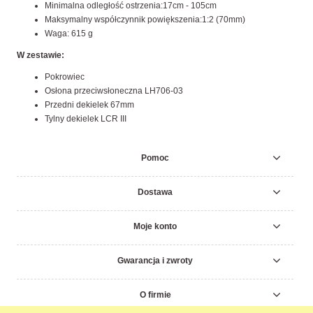
Minimalna odległość ostrzenia:17cm - 105cm
Maksymalny współczynnik powiększenia:1:2 (70mm)
Waga: 615 g
W zestawie:
Pokrowiec
Osłona przeciwsłoneczna LH706-03
Przedni dekielek 67mm
Tylny dekielek LCR III
Pomoc
Dostawa
Moje konto
Gwarancja i zwroty
O firmie