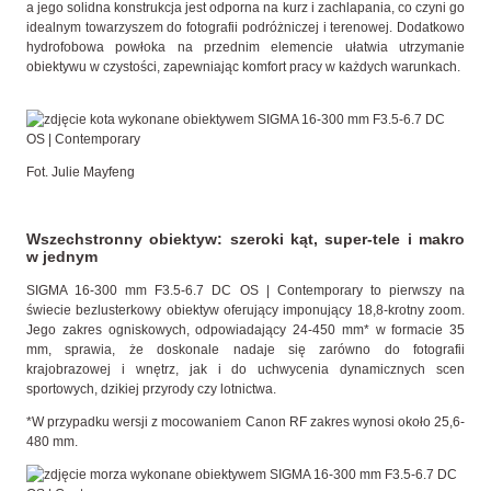
a jego solidna konstrukcja jest odporna na kurz i zachlapania, co czyni go
idealnym towarzyszem do fotografii podróżniczej i terenowej. Dodatkowo
hydrofobowa powłoka na przednim elemencie ułatwia utrzymanie
obiektywu w czystości, zapewniając komfort pracy w każdych warunkach.
Fot. Julie Mayfeng
Wszechstronny obiektyw: szeroki kąt, super-tele i makro
w jednym
SIGMA 16-300 mm F3.5-6.7 DC OS | Contemporary to pierwszy na
świecie bezlusterkowy obiektyw oferujący imponujący 18,8-krotny zoom.
Jego zakres ogniskowych, odpowiadający 24-450 mm* w formacie 35
mm, sprawia, że doskonale nadaje się zarówno do fotografii
krajobrazowej i wnętrz, jak i do uchwycenia dynamicznych scen
sportowych, dzikiej przyrody czy lotnictwa.
*W przypadku wersji z mocowaniem Canon RF zakres wynosi około 25,6-
480 mm.