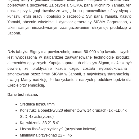
polerowania soczewek. Założyciela SIGMA, pana Michihiro Yamaki, ten
obszar przyciągnął również ze względu na pracowników, którzy słyną z
kunsztu, etyki pracy i dbałości o szczegóły. Syn pana Yamaki, Kazuto
Yamaki, obecnie właściciel i dyrektor generalny SIGMA Corporation, z
takim samym niezachwianym zaangażowaniem utrzymuje produkcję w
Japonii.
Dziś fabryka Sigmy ma powierzchnię ponad 50 000 stóp kwadratowych i
jest wyposażona w najbardziej zaawansowane technologie produkcji
elementów optycznych. Kupując aparat lub obiektyw Sigma, możesz być
pewien, że praktycznie każda część została wyprodukowana i
zmontowana przez firmę SIGMA w Japonii, z największą starannością i
uwagą. Mamy nadzieję, że korzystanie z naszych produktów będzie dla
Ciebie przyjemnością.
Dane techniczne:
Średnica filtra:67mm
Konstrukcja obiektywu:20 elementów w 14 grupach (1x FLD, 4x
SLD, 4x asferyczne)
Kąt widzenia:83.2°-5.4°
Liczba listków przysłony:9 (przysłona kołowa)
Minimalna przysłona:F22 - F45