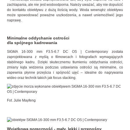
zachlapania, ale nie jest wodoodporna. Należy uważać, aby nie dopuścić
do kontaktu obiektywu z dużą ilością wody. Woda wewnątrz obiektywu
może spowodować poważne uszkodzenia, a nawet uniemożliwić jego
naprawę.
Minimalne oddychanie ostrości
dla spójnego kadrowania
SIGMA 16-300 mm F3.5-6.7 DC OS | Contemporary została
zaprojektowana z myślą o filmowcach i fotografach wymagających
stabilnego kadru. Dzięki skutecznemu tłumieniu oddychania ostrości,
zmiany kąta widzenia podczas ustawiania ostrości są minimalne, co
zapewnia płynne przejścia i spójność ujęć – idealne do nagrywania
wideo oraz technik takich jak focus stacking.
Fot. Julie Mayfeng
Wyjątkowa poręczność - mały, lekki i przenośny