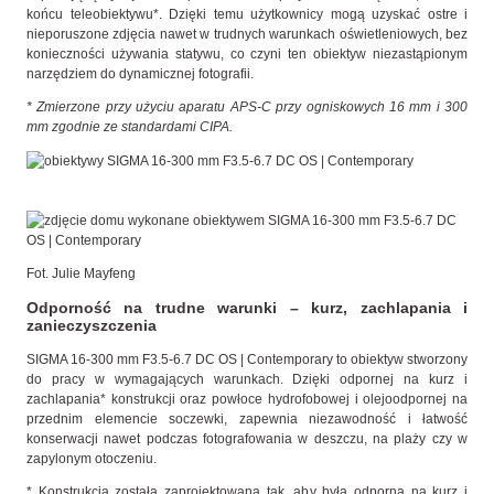
końcu teleobiektywu*. Dzięki temu użytkownicy mogą uzyskać ostre i
nieporuszone zdjęcia nawet w trudnych warunkach oświetleniowych, bez
konieczności używania statywu, co czyni ten obiektyw niezastąpionym
narzędziem do dynamicznej fotografii.
* Zmierzone przy użyciu aparatu APS-C przy ogniskowych 16 mm i 300
mm zgodnie ze
standardami CIPA.
Fot. Julie Mayfeng
Odporność na trudne warunki – kurz, zachlapania i
zanieczyszczenia
SIGMA 16-300 mm F3.5-6.7 DC OS | Contemporary to obiektyw stworzony
do pracy w wymagających warunkach. Dzięki odpornej na kurz i
zachlapania* konstrukcji oraz powłoce hydrofobowej i olejoodpornej na
przednim elemencie soczewki, zapewnia niezawodność i łatwość
konserwacji nawet podczas fotografowania w deszczu, na plaży czy w
zapylonym otoczeniu.
* Konstrukcja została zaprojektowana tak, aby była odporna na kurz i