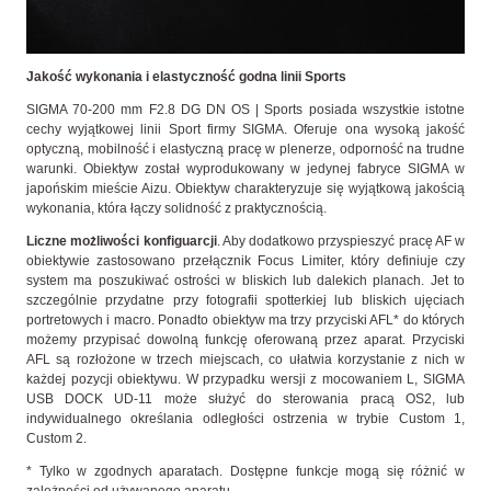
Jakość wykonania i elastyczność godna linii Sports
SIGMA 70-200 mm F2.8 DG DN OS | Sports posiada wszystkie istotne
cechy wyjątkowej linii Sport firmy SIGMA. Oferuje ona wysoką jakość
optyczną, mobilność i elastyczną pracę w plenerze, odporność na trudne
warunki. Obiektyw został wyprodukowany w jedynej fabryce SIGMA w
japońskim mieście Aizu. Obiektyw charakteryzuje się wyjątkową jakością
wykonania, która łączy solidność z praktycznością.
Liczne możliwości konfiguarcji
. Aby dodatkowo przyspieszyć pracę AF w
obiektywie zastosowano przełącznik Focus Limiter, który definiuje czy
system ma poszukiwać ostrości w bliskich lub dalekich planach. Jet to
szczególnie przydatne przy fotografii spotterkiej lub bliskich ujęciach
portretowych i macro. Ponadto obiektyw ma trzy przyciski AFL* do których
możemy przypisać dowolną funkcję oferowaną przez aparat. Przyciski
AFL są rozłożone w trzech miejscach, co ułatwia korzystanie z nich w
każdej pozycji obiektywu. W przypadku wersji z mocowaniem L, SIGMA
USB DOCK UD-11 może służyć do sterowania pracą OS2, lub
indywidualnego określania odległości ostrzenia w trybie Custom 1,
Custom 2.
* Tylko w zgodnych aparatach. Dostępne funkcje mogą się różnić w