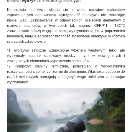
Solidna i wytrzymała konstrukcja obiektywu
Konstrukcja obiektywu składa się z wielu rodzajów materiałów
zapewniających odpowiednią wytrzymałość obiektywu nie zatracając
niskiej wagi. Zastosowanie w odpowiednich miejscach elementów z
różnych materiałów, w tym takich jak magnez, CFRP*1 i TSC*2
zaowocowało niższą wagą i tą samą wytrzymałością jak w poprzednich
modelach, ułatwiając wszechstronność stosowania obiektywu w różnych
sytuacjach zdjęciowych.
*1 Tworzywo sztuczne wzmocnione włóknem węglowym, lekki, ale
wytrzymały materiał stosowany między innymi w wewnętrznych i
zewnętrznych elementach wyposażenia samolotów.
*2 Kompozyt stabilny termicznie, poliwęglan o współczynniku
rozszerzalności cieplnej zbliżonym do aluminium. Własności podobne do
części metalowych pomagają zmniejszyć wagę obiektywu zachowując
wytrzymałość