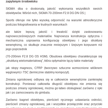
zapylonym środowisku
SIGMA dba o doskonałą jakość wykonania wszystkich swoich
obiektywów. Wśród nich, SIGMA 70-200mm F2.8 DG DN OS |
Sports oferuje nie tylko wysoką odporność na warunki atmosferyczne
podczas fotografowania w trudnych warunkach
ale także lepszą jakość i trwałość dzięki zastosowaniu
najnowocześniejszych materiałów. Najnowsza konstrukcja optyczna i
mechaniczna usprawnia konfigurację obiektywu i jego strukturę
wewnętrzną, co skutkuje znacznie mniejszym i lżejszym korpusem niż
jego poprzednik
(70-200mm F2.8 DG OS HSM). Obudowa obiektywu charakteryzuje się
„strukturą wielomateriałową”, która optymalnie łączy takie materiały
jak stopy magnezu, CFRP (tworzywo sztuczne wzmocnione włóknem
węglowym) i TSC (termicznie stabilny kompozyt).
Zmiana ogniskowej odbywa się w całkowicie wewnętrznie zamkniętej
konstrukcji. Ponieważ całkowita długość obiektywu nie zmienia się
podczas zmiany ogniskowej, można go łatwo obsługiwać zarówno z ręki
jak i po zamocowaniu do gimbala.
Zarówno bagnet obiektywu, pierścień ręcznego ustawiania ostrości,
pierścień zmiany ogniskowej, jak i wszystkie przełączniki oraz przyciski