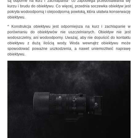
są odporne na kurz i zachlapania* co zapobiega przedostawania się
kurzu i brudu do obiektywu. Co więcej, przednia soczewka obiektyw jest
pokryta wodoodporną i olejoodporną powłoką, która ułatwia konserwację
obiektywu.
* Konstrukcja obiektywu jest odporniejsza na kurz i zachlapanie w
porównaniu do obiektywów nie uszczelnianych. Obiektyw nie jest
wodoszczelny, ani wodoodporny. Uważaj, aby nie dopuścić do kontaktu
obiektywu z dużą ilością wody. Woda wewnątrz obiektywu może
spowodować poważne uszkodzenia, a nawet uniemożliwić naprawę
obiektywu.