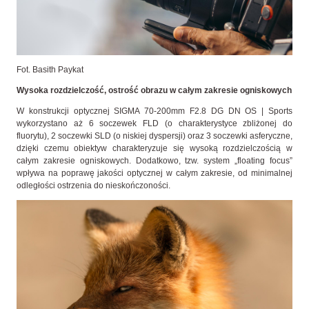
Fot. Basith Paykat
Wysoka rozdzielczość, ostrość obrazu w całym zakresie ogniskowych
W konstrukcji optycznej SIGMA 70-200mm F2.8 DG DN OS | Sports
wykorzystano aż 6 soczewek FLD (o charakterystyce zbliżonej do
fluorytu), 2 soczewki SLD (o niskiej dyspersji) oraz 3 soczewki asferyczne,
dzięki czemu obiektyw charakteryzuje się wysoką rozdzielczością w
całym zakresie ogniskowych. Dodatkowo, tzw. system „floating focus”
wpływa na poprawę jakości optycznej w całym zakresie, od minimalnej
odległości ostrzenia do nieskończoności.