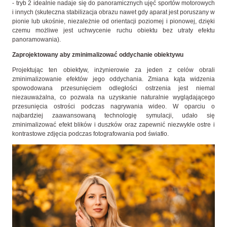
- tryb 2 idealnie nadaje się do panoramicznych ujęć sportów motorowych
i innych (skuteczna stabilizacja obrazu nawet gdy aparat jest poruszany w
pionie lub ukośnie, niezależnie od orientacji poziomej i pionowej, dzięki
czemu możliwe jest uchwycenie ruchu obiektu bez utraty efektu
panoramowania).
Zaprojektowany aby zminimalizować oddychanie obiektywu
Projektując ten obiektyw, inżynierowie za jeden z celów obrali
zminimalizowanie efektów jego oddychania. Zmiana kąta widzenia
spowodowana przesunięciem odległości ostrzenia jest niemal
niezauważalna, co pozwala na uzyskanie naturalnie wyglądającego
przesunięcia ostrości podczas nagrywania wideo. W oparciu o
najbardziej zaawansowaną technologię symulacji, udało się
zminimalizować efekt blików i duszków oraz zapewnić niezwykle ostre i
kontrastowe zdjęcia podczas fotografowania pod światło.