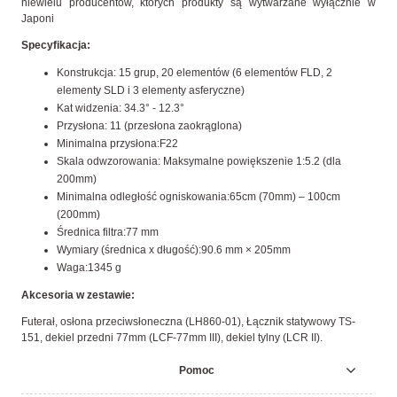
niewielu producentów, których produkty są wytwarzane wyłącznie w
Japoni
Specyfikacja:
Konstrukcja: 15 grup, 20 elementów (6 elementów FLD, 2
elementy SLD i 3 elementy asferyczne)
Kat widzenia: 34.3° - 12.3°
Przysłona: 11 (przesłona zaokrąglona)
Minimalna przysłona:F22
Skala odwzorowania: Maksymalne powiększenie 1:5.2 (dla
200mm)
Minimalna odległość ogniskowania:65cm (70mm) – 100cm
(200mm)
Średnica filtra:77 mm
Wymiary (średnica x długość):90.6 mm × 205mm
Waga:1345 g
Akcesoria w zestawie:
Futerał, osłona przeciwsłoneczna (LH860-01), Łącznik statywowy TS-
151, dekiel przedni 77mm (LCF-77mm III), dekiel tylny (LCR II).
Pomoc