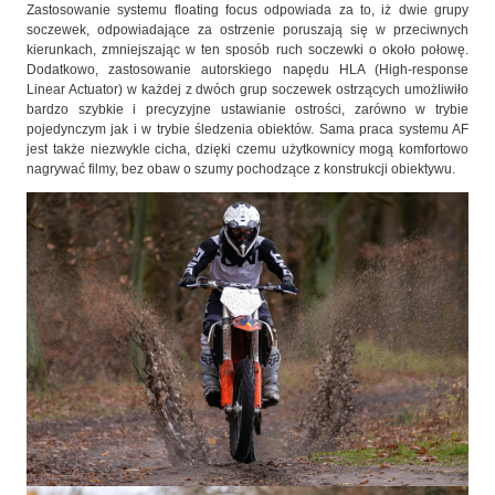
Zastosowanie systemu floating focus odpowiada za to, iż dwie grupy
soczewek, odpowiadające za ostrzenie poruszają się w przeciwnych
kierunkach, zmniejszając w ten sposób ruch soczewki o około połowę.
Dodatkowo, zastosowanie autorskiego napędu HLA (High-response
Linear Actuator) w każdej z dwóch grup soczewek ostrzących umożliwiło
bardzo szybkie i precyzyjne ustawianie ostrości, zarówno w trybie
pojedynczym jak i w trybie śledzenia obiektów. Sama praca systemu AF
jest także niezwykle cicha, dzięki czemu użytkownicy mogą komfortowo
nagrywać filmy, bez obaw o szumy pochodzące z konstrukcji obiektywu.