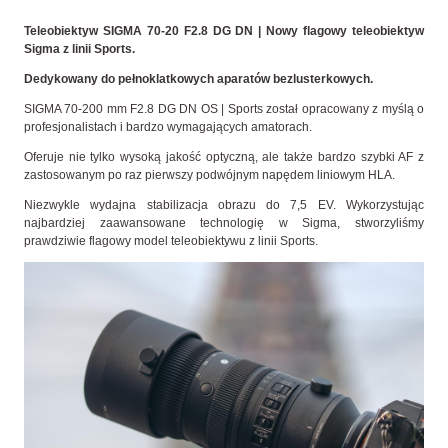
Teleobiektyw SIGMA 70-20 F2.8 DG DN | Nowy flagowy teleobiektyw
Sigma z linii Sports.
Dedykowany do pełnoklatkowych aparatów bezlusterkowych.
SIGMA 70-200 mm F2.8 DG DN OS | Sports został opracowany z myślą o
profesjonalistach i bardzo wymagających amatorach.
Oferuje nie tylko wysoką jakość optyczną, ale także bardzo szybki AF z
zastosowanym po raz pierwszy podwójnym napędem liniowym HLA.
Niezwykle wydajna stabilizacja obrazu do 7,5 EV. Wykorzystując
najbardziej zaawansowane technologię w Sigma, stworzyliśmy
prawdziwie flagowy model teleobiektywu z linii Sports.