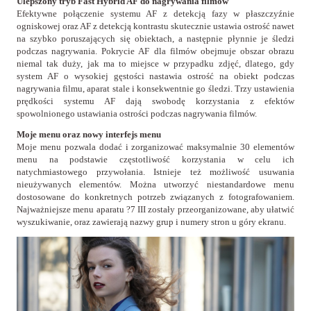
Ulepszony tryb Fast Hybrid AF do nagrywania filmów
Efektywne połączenie systemu AF z detekcją fazy w płaszczyźnie
ogniskowej oraz AF z detekcją kontrastu skutecznie ustawia ostrość nawet
na szybko poruszających się obiektach, a następnie płynnie je śledzi
podczas nagrywania. Pokrycie AF dla filmów obejmuje obszar obrazu
niemal tak duży, jak ma to miejsce w przypadku zdjęć, dlatego, gdy
system AF o wysokiej gęstości nastawia ostrość na obiekt podczas
nagrywania filmu, aparat stale i konsekwentnie go śledzi. Trzy ustawienia
prędkości systemu AF dają swobodę korzystania z efektów
spowolnionego ustawiania ostrości podczas nagrywania filmów.
Moje menu oraz nowy interfejs menu
Moje menu pozwala dodać i zorganizować maksymalnie 30 elementów
menu na podstawie częstotliwość korzystania w celu ich
natychmiastowego przywołania. Istnieje też możliwość usuwania
nieużywanych elementów. Można utworzyć niestandardowe menu
dostosowane do konkretnych potrzeb związanych z fotografowaniem.
Najważniejsze menu aparatu ?7 III zostały przeorganizowane, aby ułatwić
wyszukiwanie, oraz zawierają nazwy grup i numery stron u góry ekranu.