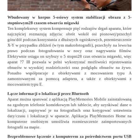
Wbudowany w korpus 5-osiowy system stabilizacji obrazu z 5-
stopniowym28 czasem otwarcia migawki
Ten kompleksowy system kompensuje pięć rodzajów drgań aparatu, które
najczęściej rozmazują zdjęcia: obrót wokół osi pionowej/przechył
góra/dół podczas korzystania z dłuższych ogniskowych, przemieszczenie
X-Y w przypadku zbliżeń (w tym makrofotografii), przechyły na lewo/na
prawo podczas fotografowania w nocy oraz nagrywania filmów.
Efektywnie osiąga on szybszy o 5 stopni28 czas otwarcia migawki, więc
aparat ?7 III pozwala w pełni wykorzystać możliwości rejestrowania
obrazów w wysokiej rozdzielczości oraz podglądu obrazów na żywo.
Ponadto współpracuje z obiektywami z mocowaniem typu A
zamontowanymi za pomocą adaptera, a także z obiektywami z
mocowaniem typu E.
Łącze informacji o lokalizacji przez Bluetooth
Aparat można sparować z aplikacją PlayMemories Mobile zainstalowaną
na zgodnym telefonie komórkowym lub tablecie, aby uzyskiwać dane o
lokalizacji, zapisywać je na fotografiach oraz korygować ustawienia
daty/czasu i lokalizacji w aparacie. Aplikacja PlayMemories Home na
komputerze osobistym umożliwia rozmieszczenie zaimportowanych
fotografii na mapie.
Bezproblemowe łączenie z komputerem za pośrednictwem portu USB