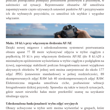
podczas przełączania pomiędzy położeniem pionowym a poziomym, w
zależności od sytuacji. Rejestrowanie obszarów AF umożliwia
zapamiętywanie często używanych ustawień punktów AF i przypisywanie
ich do wybranych przycisków, co umożliwi ich szybkie i wygodne
włączanie.
Maks. 10 kl./s przy włączonym śledzeniu AF/AE
Dzięki nowej migawce i udoskonalonemu systemowi przetwarzania
obrazu aparat ?7 III może wykonywać zdjęcia w trybie ciągłym z
prędkością 10 kl./s przy włączonym śledzeniu AF/AE (do 8 kl./s20 z
minimalnym opóźnieniem wyświetlania w trybie ciągłym z podglądem na
żywo), zapewniając stabilność podczas fotografowania nawet wyjątkowo
aktywnych obiektów. W jednej serii można zarejestrować do około 177
zdjęć JPEG (ustawienie standardowe) w pełnej rozdzielczości, 89
skompresowanych zdjęć RAW lub 40 nieskompresowanych zdjęć RAW.
Elektroniczna migawka umożliwia ciche, pozbawione wibracji
fotografowanie dzikiej przyrody. Sprawdza się także w innych sytuacjach,
gdzie nawet niewielki hałas może przekreślić szansę na uzyskanie
idealnego ujęcia.
Udoskonalona funkcjonalność trybu zdjęć seryjnych
Obrazy uchwycone w trybie serii można wyświetlać w grupach, które