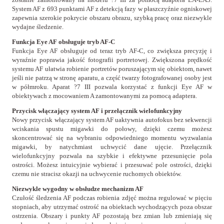
System AF z 693 punktami AF z detekcją fazy w płaszczyźnie ogniskowej
zapewnia szerokie pokrycie obszaru obrazu, szybką pracę oraz niezwykle
wydajne śledzenie.
Funkcja Eye AF obsługuje tryb AF-C
Funkcja Eye AF obsługuje od teraz tryb AF-C, co zwiększa precyzję i
wyraźnie poprawia jakość fotografii portretowej. Zwiększona prędkość
systemu AF ułatwia robienie portretów poruszającym się obiektom, nawet
jeśli nie patrzą w stronę aparatu, a część twarzy fotografowanej osoby jest
w półmroku. Aparat ?7 III pozwala korzystać z funkcji Eye AF w
obiektywach z mocowaniem A zamontowanymi za pomocą adaptera.
Przycisk włączający system AF i przełącznik wielofunkcyjny
Nowy przycisk włączający system AF uaktywnia autofokus bez sekwencji
wciskania spustu migawki do połowy, dzięki czemu możesz
skoncentrować się na wybraniu odpowiedniego momentu wyzwalania
migawki, by natychmiast uchwycić dane ujęcie. Przełącznik
wielofunkcyjny pozwala na szybkie i efektywne przesunięcie pola
ostrości. Możesz intuicyjnie wybierać i przesuwać pole ostrości, dzięki
czemu nie stracisz okazji na uchwycenie ruchomych obiektów.
Niezwykle wygodny w obsłudze mechanizm AF
Czułość śledzenia AF podczas robienia zdjęć można regulować w pięciu
stopniach, aby utrzymać ostrość na obiektach wychodzących poza obszar
ostrzenia. Obszary i punkty AF pozostają bez zmian lub zmieniają się