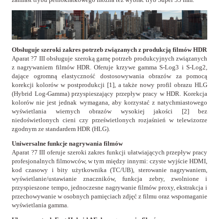
Obsługuje szeroki zakres potrzeb związanych z produkcją filmów HDR
Aparat ?7 III obsługuje szeroką gamę potrzeb produkcyjnych związanych
z nagrywaniem filmów HDR. Oferuje krzywe gamma S-Log3 i S-Log2,
dające ogromną elastyczność dostosowywania obrazów za pomocą
korekcji kolorów w postprodukcji [1], a także nowy profil obrazu HLG
(Hybrid Log-Gamma) przyspieszający przepływ pracy w HDR. Korekcja
kolorów nie jest jednak wymagana, aby korzystać z natychmiastowego
wyświetlania wiernych obrazów wysokiej jakości [2] bez
niedoświetlonych cieni czy prześwietlonych rozjaśnień w telewizorze
zgodnym ze standardem HDR (HLG).
Uniwersalne funkcje nagrywania filmów
Aparat ?7 III oferuje szeroki zakres funkcji ułatwiających przepływ pracy
profesjonalnych filmowców, w tym między innymi: czyste wyjście HDMI,
kod czasowy i bity użytkownika (TC/UB), sterowanie nagrywaniem,
wyświetlanie/ustawianie znaczników, funkcja zebry, zwolnione i
przyspieszone tempo, jednoczesne nagrywanie filmów proxy, ekstrakcja i
przechowywanie w osobnych pamięciach zdjęć z filmu oraz wspomaganie
wyświetlania gamma.