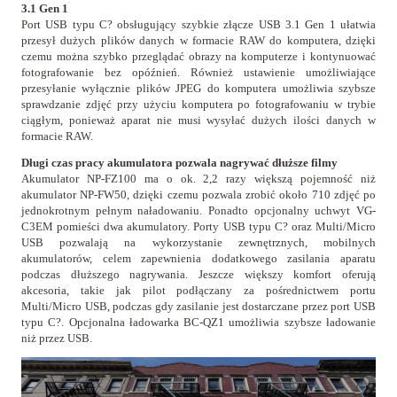
3.1 Gen 1
Port USB typu C? obsługujący szybkie złącze USB 3.1 Gen 1 ułatwia
przesył dużych plików danych w formacie RAW do komputera, dzięki
czemu można szybko przeglądać obrazy na komputerze i kontynuować
fotografowanie bez opóźnień. Również ustawienie umożliwiające
przesyłanie wyłącznie plików JPEG do komputera umożliwia szybsze
sprawdzanie zdjęć przy użyciu komputera po fotografowaniu w trybie
ciągłym, ponieważ aparat nie musi wysyłać dużych ilości danych w
formacie RAW.
Długi czas pracy akumulatora pozwala nagrywać dłuższe filmy
Akumulator NP-FZ100 ma o ok. 2,2 razy większą pojemność niż
akumulator NP-FW50, dzięki czemu pozwala zrobić około 710 zdjęć po
jednokrotnym pełnym naładowaniu. Ponadto opcjonalny uchwyt VG-
C3EM pomieści dwa akumulatory. Porty USB typu C? oraz Multi/Micro
USB pozwalają na wykorzystanie zewnętrznych, mobilnych
akumulatorów, celem zapewnienia dodatkowego zasilania aparatu
podczas dłuższego nagrywania. Jeszcze większy komfort oferują
akcesoria, takie jak pilot podłączany za pośrednictwem portu
Multi/Micro USB, podczas gdy zasilanie jest dostarczane przez port USB
typu C?. Opcjonalna ładowarka BC-QZ1 umożliwia szybsze ładowanie
niż przez USB.