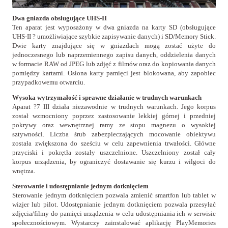
Dwa gniazda obsługujące UHS-II
Ten aparat jest wyposażony w dwa gniazda na karty SD (obsługujące
UHS-II ? umożliwiające szybkie zapisywanie danych) i SD/Memory Stick.
Dwie karty znajdujące się w gniazdach mogą zostać użyte do
jednoczesnego lub naprzemiennego zapisu danych, oddzielenia danych
w formacie RAW od JPEG lub zdjęć z filmów oraz do kopiowania danych
pomiędzy kartami. Osłona karty pamięci jest blokowana, aby zapobiec
przypadkowemu otwarciu.
Wysoka wytrzymałość i sprawne działanie w trudnych warunkach
Aparat ?7 III działa niezawodnie w trudnych warunkach. Jego korpus
został wzmocniony poprzez zastosowanie lekkiej górnej i przedniej
pokrywy oraz wewnętrznej ramy ze stopu magnezu o wysokiej
sztywności. Liczba śrub zabezpieczających mocowanie obiektywu
została zwiększona do sześciu w celu zapewnienia trwałości. Główne
przyciski i pokrętła zostały uszczelnione. Uszczelniony został cały
korpus urządzenia, by ograniczyć dostawanie się kurzu i wilgoci do
wnętrza.
Sterowanie i udostępnianie jednym dotknięciem
Sterowanie jednym dotknięciem pozwala zmienić smartfon lub tablet w
wizjer lub pilot. Udostępnianie jednym dotknięciem pozwala przesyłać
zdjęcia/filmy do pamięci urządzenia w celu udostępniania ich w serwisie
społecznościowym. Wystarczy zainstalować aplikację PlayMemories