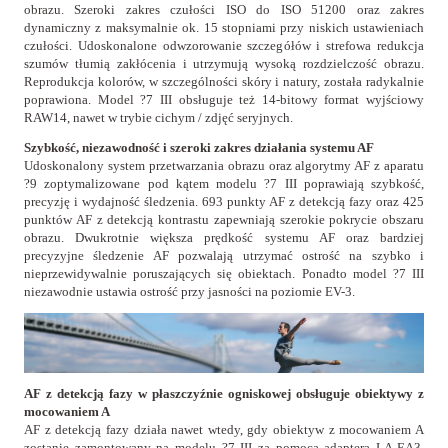
obrazu. Szeroki zakres czułości ISO do ISO 51200 oraz zakres
dynamiczny z maksymalnie ok. 15 stopniami przy niskich ustawieniach
czułości. Udoskonalone odwzorowanie szczegółów i strefowa redukcja
szumów tłumią zakłócenia i utrzymują wysoką rozdzielczość obrazu.
Reprodukcja kolorów, w szczególności skóry i natury, została radykalnie
poprawiona. Model ?7 III obsługuje też 14-bitowy format wyjściowy
RAW14, nawet w trybie cichym / zdjęć seryjnych.
Szybkość, niezawodność i szeroki zakres działania systemu AF
Udoskonalony system przetwarzania obrazu oraz algorytmy AF z aparatu
?9 zoptymalizowane pod kątem modelu ?7 III poprawiają szybkość,
precyzję i wydajność śledzenia. 693 punkty AF z detekcją fazy oraz 425
punktów AF z detekcją kontrastu zapewniają szerokie pokrycie obszaru
obrazu. Dwukrotnie większa prędkość systemu AF oraz bardziej
precyzyjne śledzenie AF pozwalają utrzymać ostrość na szybko i
nieprzewidywalnie poruszających się obiektach. Ponadto model ?7 III
niezawodnie ustawia ostrość przy jasności na poziomie EV-3.
AF z detekcją fazy w płaszczyźnie ogniskowej obsługuje obiektywy z
mocowaniem A
AF z detekcją fazy działa nawet wtedy, gdy obiektyw z mocowaniem A
zostanie zamontowany na modelu ?7 III za pomocą adaptera LA-EA3.