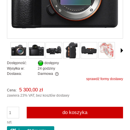
Dostępność:
dostępny
Wysyłka w:
24 godziny
Dostawa:
Darmowa
sprawdź formy dostawy
Cena nie zawiera ewentualnych kosztów płatności
5 300,00 zł
Cena:
zawiera 23% VAT, bez kosztów dostawy
do koszyka
szt.