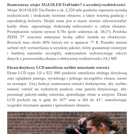
Kontrastowy wizjer XGA OLED TruFinder? o wysokiej rozdzielczości
Wizjer XGA OLED Tru-Finder z ok. 2,359 mln punktów zapewnia wysoką
rozdzielczość i doskonały kontrast obrazów, a także świetną gradację i
reprodukcję kolorów. Dzięki temu jest w stanie wiernie odzwierciedlać
każdy obraz, zapewniając doskonałą widoczności w całym obszarze.
Powiększenie wizjera wynosi 0,78x (pole widzenia ok. 38,5°). Powłoka
ZEISS T* znacznie zmniejsza liczbę odbić światła na obiektywie.
Rozruch trwa około 40% krócej niż w aparacie ?7 II. Ponadto można
wybrać tryb wyświetlania w wysokiej jakości, który gwarantuje ostrzejsze
i bardziej naturalne szczegóły, maksymalnie wykorzystując odczyt
danych z przetwornika obrazu o efektywnej rozdzielczości 24,2 MP.
Ekran dotykowy LCD umożliwia szybkie ustawianie ostrości
Ekran LCD typu 3,0 z 922 000 punktów umożliwia obsługę dotykową
oraz oglądanie jasnego, wyraźnego i pełnego szczegółów obrazu, nawet
na zewnątrz. Użyj funkcji nastawiania ostrości dotknięciem, aby szybko
ustawić ostrość na wybranym punkcie, oraz panelu dotykowego, aby
przesunąć palcem ramkę ostrzenia, sprawdzając obraz w wizjerze. Ekran
LCD pochyla się w górę do 107° oraz w dół do 41°, umożliwiając
wygodne trzymanie aparatu i sprawdzanie obrazów.