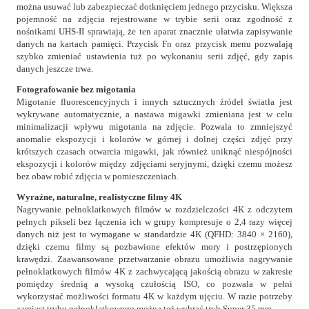
można usuwać lub zabezpieczać dotknięciem jednego przycisku. Większa
pojemność na zdjęcia rejestrowane w trybie serii oraz zgodność z
nośnikami UHS-II sprawiają, że ten aparat znacznie ułatwia zapisywanie
danych na kartach pamięci. Przycisk Fn oraz przycisk menu pozwalają
szybko zmieniać ustawienia tuż po wykonaniu serii zdjęć, gdy zapis
danych jeszcze trwa.
Fotografowanie bez migotania
Migotanie fluorescencyjnych i innych sztucznych źródeł światła jest
wykrywane automatycznie, a nastawa migawki zmieniana jest w celu
minimalizacji wpływu migotania na zdjęcie. Pozwala to zmniejszyć
anomalie ekspozycji i kolorów w górnej i dolnej części zdjęć przy
krótszych czasach otwarcia migawki, jak również uniknąć niespójności
ekspozycji i kolorów między zdjęciami seryjnymi, dzięki czemu możesz
bez obaw robić zdjęcia w pomieszczeniach.
Wyraźne, naturalne, realistyczne filmy 4K
Nagrywanie pełnoklatkowych filmów w rozdzielczości 4K z odczytem
pełnych pikseli bez łączenia ich w grupy kompresuje o 2,4 razy więcej
danych niż jest to wymagane w standardzie 4K (QFHD: 3840 × 2160),
dzięki czemu filmy są pozbawione efektów mory i postrzępionych
krawędzi. Zaawansowane przetwarzanie obrazu umożliwia nagrywanie
pełnoklatkowych filmów 4K z zachwycającą jakością obrazu w zakresie
pomiędzy średnią a wysoką czułością ISO, co pozwala w pełni
wykorzystać możliwości formatu 4K w każdym ujęciu. W razie potrzeby
zamiast trybu pełnoklatkowego można też wybrać tryb Super 35 mm.