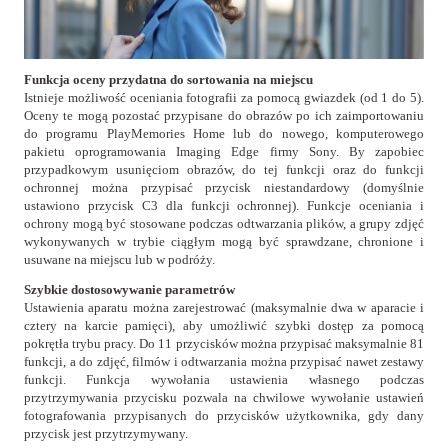
Funkcja oceny przydatna do sortowania na miejscu
Istnieje możliwość oceniania fotografii za pomocą gwiazdek (od 1 do 5).
Oceny te mogą pozostać przypisane do obrazów po ich zaimportowaniu
do programu PlayMemories Home lub do nowego, komputerowego
pakietu oprogramowania Imaging Edge firmy Sony. By zapobiec
przypadkowym usunięciom obrazów, do tej funkcji oraz do funkcji
ochronnej można przypisać przycisk niestandardowy (domyślnie
ustawiono przycisk C3 dla funkcji ochronnej). Funkcje oceniania i
ochrony mogą być stosowane podczas odtwarzania plików, a grupy zdjęć
wykonywanych w trybie ciągłym mogą być sprawdzane, chronione i
usuwane na miejscu lub w podróży.
Szybkie dostosowywanie parametrów
Ustawienia aparatu można zarejestrować (maksymalnie dwa w aparacie i
cztery na karcie pamięci), aby umożliwić szybki dostęp za pomocą
pokrętła trybu pracy. Do 11 przycisków można przypisać maksymalnie 81
funkcji, a do zdjęć, filmów i odtwarzania można przypisać nawet zestawy
funkcji. Funkcja wywołania ustawienia własnego podczas
przytrzymywania przycisku pozwala na chwilowe wywołanie ustawień
fotografowania przypisanych do przycisków użytkownika, gdy dany
przycisk jest przytrzymywany.