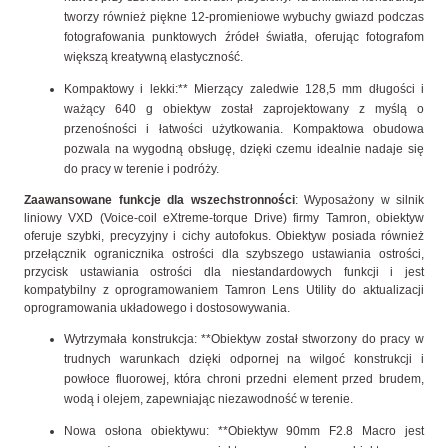
tworzy również piękne 12-promieniowe wybuchy gwiazd podczas
fotografowania punktowych źródeł światła, oferując fotografom
większą kreatywną elastyczność.
Kompaktowy i lekki:** Mierzący zaledwie 128,5 mm długości i
ważący 640 g obiektyw został zaprojektowany z myślą o
przenośności i łatwości użytkowania. Kompaktowa obudowa
pozwala na wygodną obsługę, dzięki czemu idealnie nadaje się
do pracy w terenie i podróży.
Zaawansowane funkcje dla wszechstronności
: Wyposażony w silnik
liniowy VXD (Voice-coil eXtreme-torque Drive) firmy Tamron, obiektyw
oferuje szybki, precyzyjny i cichy autofokus. Obiektyw posiada również
przełącznik ogranicznika ostrości dla szybszego ustawiania ostrości,
przycisk ustawiania ostrości dla niestandardowych funkcji i jest
kompatybilny z oprogramowaniem Tamron Lens Utility do aktualizacji
oprogramowania układowego i dostosowywania.
Wytrzymała konstrukcja: **Obiektyw został stworzony do pracy w
trudnych warunkach dzięki odpornej na wilgoć konstrukcji i
powłoce fluorowej, która chroni przedni element przed brudem,
wodą i olejem, zapewniając niezawodność w terenie.
Nowa osłona obiektywu: **Obiektyw 90mm F2.8 Macro jest