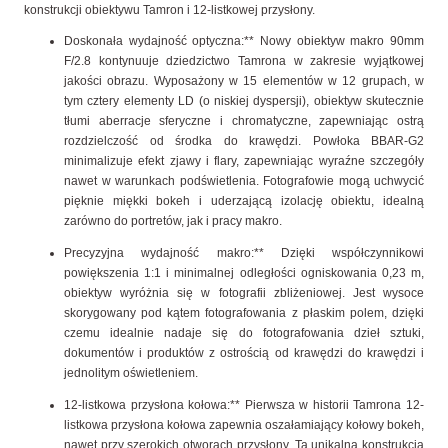
konstrukcji obiektywu Tamron i 12-listkowej przysłony.
Doskonała wydajność optyczna:** Nowy obiektyw makro 90mm
F/2.8 kontynuuje dziedzictwo Tamrona w zakresie wyjątkowej
jakości obrazu. Wyposażony w 15 elementów w 12 grupach, w
tym cztery elementy LD (o niskiej dyspersji), obiektyw skutecznie
tłumi aberracje sferyczne i chromatyczne, zapewniając ostrą
rozdzielczość od środka do krawędzi. Powłoka BBAR-G2
minimalizuje efekt zjawy i flary, zapewniając wyraźne szczegóły
nawet w warunkach podświetlenia. Fotografowie mogą uchwycić
pięknie miękki bokeh i uderzającą izolację obiektu, idealną
zarówno do portretów, jak i pracy makro.
Precyzyjna wydajność makro:** Dzięki współczynnikowi
powiększenia 1:1 i minimalnej odległości ogniskowania 0,23 m,
obiektyw wyróżnia się w fotografii zbliżeniowej. Jest wysoce
skorygowany pod kątem fotografowania z płaskim polem, dzięki
czemu idealnie nadaje się do fotografowania dzieł sztuki,
dokumentów i produktów z ostrością od krawędzi do krawędzi i
jednolitym oświetleniem.
12-listkowa przysłona kołowa:** Pierwsza w historii Tamrona 12-
listkowa przysłona kołowa zapewnia oszałamiający kołowy bokeh,
nawet przy szerokich otworach przysłony. Ta unikalna konstrukcja