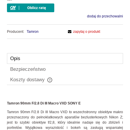
dodaj do przechowalni
Producent:
Tamron
zapytaj o produkt
Opis
Bezpieczeństwo
Koszty dostawy
Cena nie zawiera ewentualnych kosztów płatności
Tamron 90mm F/2.8 Di III Macro VXD SONY E
Tamron 90mm F/2.8 Di III Macro VXD to wszechstronny obiektyw makro
przeznaczony do pełnoklatkowych aparatów bezlusterkowych Nikon Z;
jest to szybki obiektyw f/2,8, który idealnie nadaje się do zbliżeń i
portretów. Wyjątkowa wyrazistość i bokeh są zasługą wspaniałej