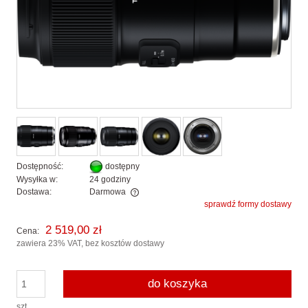
Dostępność:
dostępny
Wysyłka w:
24 godziny
Dostawa:
Darmowa
sprawdź formy dostawy
Cena nie zawiera ewentualnych kosztów płatności
2 519,00 zł
Cena:
zawiera 23% VAT, bez kosztów dostawy
do koszyka
szt.