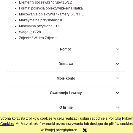
Elementy soczewki / grupy:15/12
Format pokrycia obiektywu:Pełna klatka
Mocowanie obiektywu / kamery:SONY E
Maksymalna przysłona:2.8
Minimalna przysłona:F16
Waga (g):728
Zdjęcie / Wideo:Zdjęcie
Pomoc
Dostawa
Moje konto
Gwarancja i zwroty
O firmie
Strona korzysta z plików cookies w celu realizacji usług i zgodnie z
Polityką Plików
pokaż pełną wersję strony
Cookies
. Możesz określić warunki przechowywania lub dostępu do plików cookies
w Twojej przeglądarce.
Sklep internetowy Shoper.pl