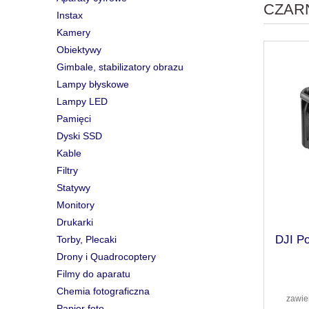
CZAR
Instax
Kamery
Obiektywy
Gimbale, stabilizatory obrazu
Lampy błyskowe
Lampy LED
Pamięci
Dyski SSD
Kable
Filtry
Statywy
Monitory
Drukarki
DJI Po
Torby, Plecaki
Drony i Quadrocoptery
Filmy do aparatu
Chemia fotograficzna
zawie
Papier foto