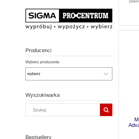
zawie
Producenci
Wybierz producenta
Wyszukiwarka
M
Adva
włókn
Bestsellery