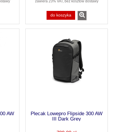
ostawy
zawiera 23% VAT, bez kosztów dostawy
do koszyka
300 AW
Plecak Lowepro Flipside 300 AW
III Dark Grey