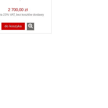
do koszyka
do koszyka
2 700,00 zł
ra 23% VAT, bez kosztów dostawy
do koszyka
426 Kit Special Edition