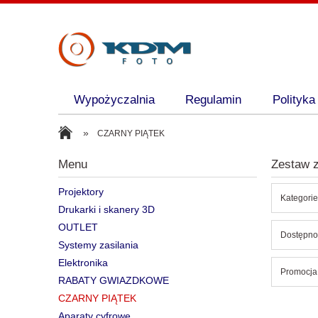
Wypożyczalnia
Regulamin
Polityka
»
CZARNY PIĄTEK
Menu
Zestaw z
Projektory
Kategori
Drukarki i skanery 3D
OUTLET
Dostępnoś
Systemy zasilania
Elektronika
Promocja:
RABATY GWIAZDKOWE
CZARNY PIĄTEK
Aparaty cyfrowe