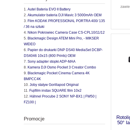
zawie
Autel Bateria EVO II Battery
Akumulator bateria DJI Mavic 3 5000mAh OEM
Film KODAK PROFESSIONAL PORTRA 400/ 135
/ 36 na sztuki
Nikon Pokrowiec Camera Case CS-CPL10/11/12
Blackmagic Design ATEM Mini Pro, - MIKSER
WIDEO
Papier do drukarki DNP DS40 MediaSet DCBP-
DS4046 10x15 (800 Prints) OEM
Sony adapter stopki ADP-MAA
Kamera DJI Osmo Pocket 3 Creator Combo
Blackmagic Pocket Cinema Camera 4K
BMPCC4K
Joby statyw Gorillapod Original
Fujifilm instax SQUARE film 10x2
Hähnel Procube 2 SONY NP-BX1 | FW50 |
FZ100 |
Rotol
Promocje
50° l