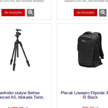
ra 23% VAT, bez kosztów dostawy
zawiera 23% VAT, bez kosztów d
do koszyka
do koszyka
anfrotto statyw Befree
Plecak Lowepro Flipside 
nced AS, blokada Twist,
III Black
o węglowe, MKBFRTC4FB-
BH