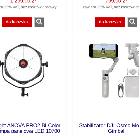
1 299,00 zł
799,00 zł
ra 23% VAT, bez kosztów dostawy
zawiera 23% VAT, bez kosztów d
do koszyka
do koszyka
ight ANOVA PRO2 Bi-Color
Stabilizator DJI Osmo Mob
ampa panelowa LED 10700
Gimbal
luksów, RL-AP2-BI-S