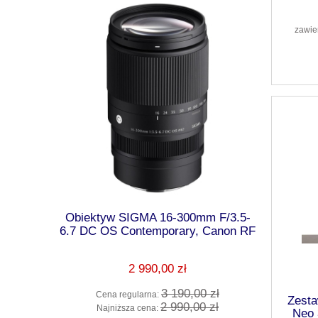
zawie
 f/2.8 DG
Obiektyw SIGMA 16-300mm F/3.5-
Ob
3 Lata
6.7 DC OS Contemporary, Canon RF
28/2.8_C_
2 990,00 zł
0 zł
3 190,00 zł
Cena regularna:
Cena 
Zesta
0 zł
2 990,00 zł
Najniższa cena:
Najni
Neo 