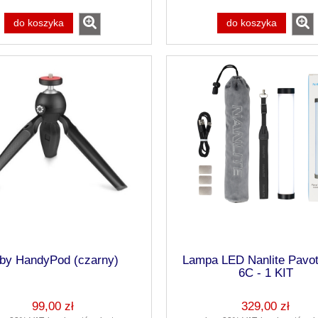
do koszyka
do koszyka
by HandyPod (czarny)
Lampa LED Nanlite Pavot
6C - 1 KIT
99,00 zł
329,00 zł