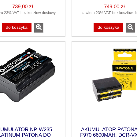
739,00 zł
749,00 zł
ra 23% VAT, bez kosztów dostawy
zawiera 23% VAT, bez kosztów d
do koszyka
do koszyka
iektyw C 18-50mm f/2.8
SIGMA OBIEKTYW S 60-600m
UNT + 3 lata Gwarancji,
f/4.5-6.3 DG DN OS SONY-E + 3 
Cont
Gwarancji, Sports
UMULATOR NP-W235
AKUMULATOR PATONA
LATINUM PATONA DO
F970 6600MAH, DCR-V