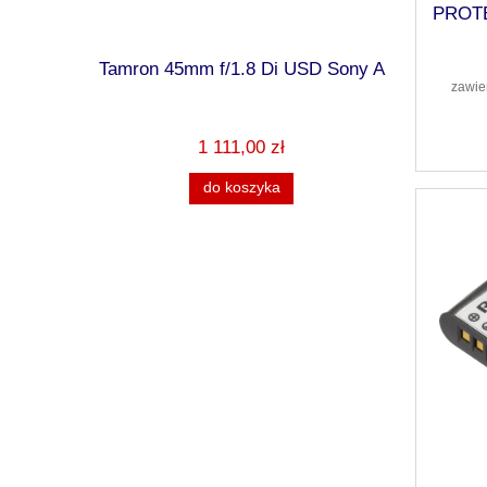
PROTE
ma Camera
Tamron 45mm f/1.8 Di USD Sony A
Kodak AZ
czarny, 
zawie
1 111,00 zł
do koszyka