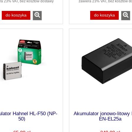
ra 23% VAT, bez kosztów dostawy
zawiera 23% VAT, bez kosztów d
do koszyka
do koszyka
lator Hahnel HL-F50 (NP-
Akumulator jonowo-litow
50)
EN-EL25a