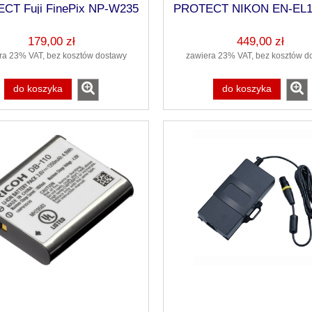
CT Fuji FinePix NP-W235
PROTECT NIKON EN-EL1
XT-4 XT4
Z 9
179,00 zł
449,00 zł
426 Kit Special Edition
futerał+2 akumulatory +
ra 23% VAT, bez kosztów dostawy
zawiera 23% VAT, bez kosztów d
karta 32GB
do koszyka
do koszyka
1 249,00 zł
do koszyka