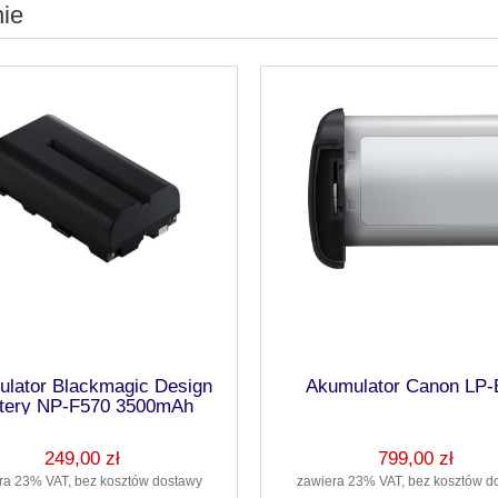
nie
lator Blackmagic Design
Akumulator Canon LP-
ttery NP-F570 3500mAh
249,00 zł
799,00 zł
ra 23% VAT, bez kosztów dostawy
zawiera 23% VAT, bez kosztów d