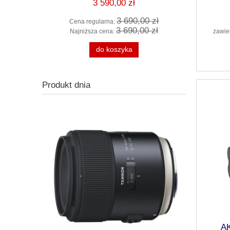
3 590,00 zł
0 zł
3 690,00 zł
Cena regularna:
Cena 
0 zł
3 690,00 zł
zawie
Najniższa cena:
Najni
do koszyka
Produkt dnia
A