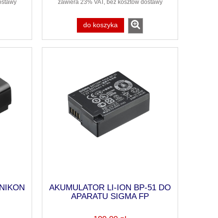
ostawy
zawiera 23% VAT, bez kosztów dostawy
do koszyka
y NIKON
AKUMULATOR LI-ION BP-51 DO
APARATU SIGMA FP