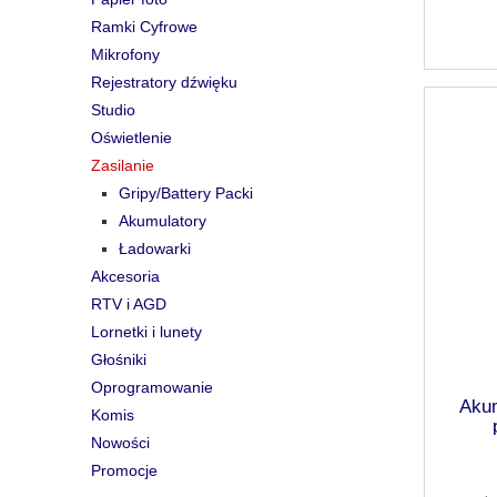
Ramki Cyfrowe
Mikrofony
Rejestratory dźwięku
Studio
Oświetlenie
Zasilanie
Gripy/Battery Packi
Akumulatory
Ładowarki
Akcesoria
RTV i AGD
Lornetki i lunety
Głośniki
Oprogramowanie
Akum
Komis
Nowości
Promocje