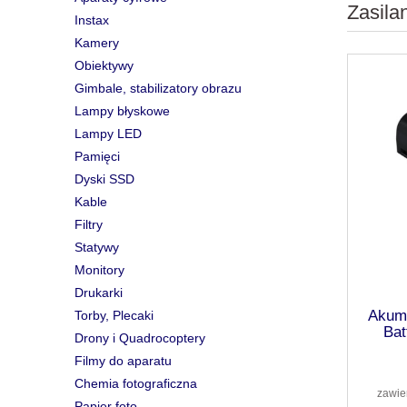
Zasila
Instax
Kamery
Obiektywy
Gimbale, stabilizatory obrazu
Lampy błyskowe
Lampy LED
Pamięci
Dyski SSD
Kable
Filtry
Statywy
Monitory
Drukarki
Akumu
Torby, Plecaki
Ba
Drony i Quadrocoptery
Filmy do aparatu
Chemia fotograficzna
zawie
Papier foto