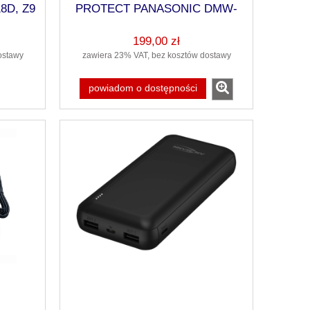
8D, Z9
PROTECT PANASONIC DMW-
BLK22 ( PA-AK-13465)
199,00 zł
ostawy
zawiera 23% VAT, bez kosztów dostawy
powiadom o dostępności