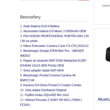
zawie
Bestsellery
Autel Bateria EVO II Battery
Akumulator bateria DJI Mavic 3 5000mAh OEM
Film KODAK PROFESSIONAL PORTRA 400/ 135
/ 36 na sztuki
Nikon Pokrowiec Camera Case CS-CPL10/11/12
Blackmagic Design ATEM Mini Pro, - MIKSER
WIDEO
Papier do drukarki DNP DS40 MediaSet DCBP-
DS4046 10x15 (800 Prints) OEM
Sony adapter stopki ADP-MAA
Blackmagic Pocket Cinema Camera 4K
BMPCC4K
Kamera DJI Osmo Pocket 3 Creator Combo
Joby statyw Gorillapod Original
Fujifilm instax SQUARE film 10x2
Akumu
Hähnel Procube 2 SONY NP-BX1 | FW50 |
FZ100 |