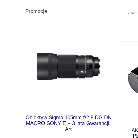
Promocje
zawie
00/2.8 DG
Obiektyw Sigma 105mm f/2.8 DG DN
SIGMA ob
Gwarancji,
MACRO SONY E + 3 lata Gwarancji,
DC DN L-MO
Art
AK
P