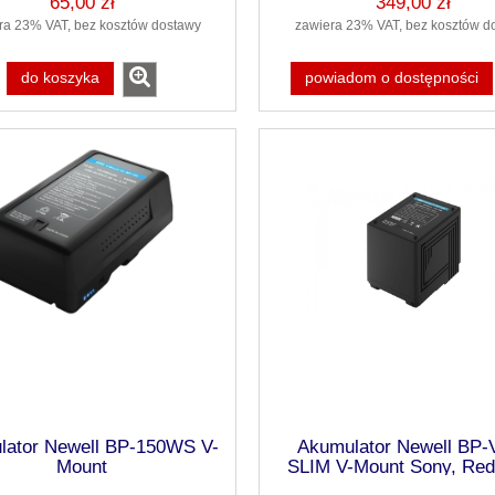
65,00 zł
349,00 zł
ra 23% VAT, bez kosztów dostawy
zawiera 23% VAT, bez kosztów d
do koszyka
powiadom o dostępności
lator Newell BP-150WS V-
Akumulator Newell BP-
Mount
SLIM V-Mount Sony, Red,
Blackmagic