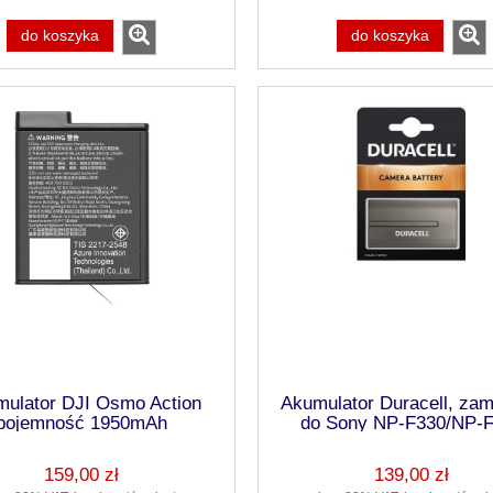
do koszyka
do koszyka
ulator DJI Osmo Action
Akumulator Duracell, zam
pojemność 1950mAh
do Sony NP-F330/NP-
159,00 zł
139,00 zł