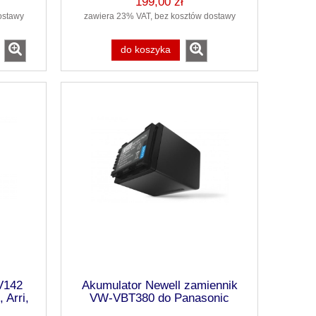
199,00 zł
ostawy
zawiera 23% VAT, bez kosztów dostawy
do koszyka
V142
Akumulator Newell zamiennik
 Arri,
VW-VBT380 do Panasonic