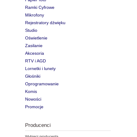
Ramki Cyfrowe
Mikrofony
Rejestratory dźwięku
Studio
Oświetlenie
Zasilanie
Akcesoria
RTV i AGD
Lornetki i lunety
Głośniki
Oprogramowanie
Komis
Nowości
Promocje
Producenci
Wybierz producenta