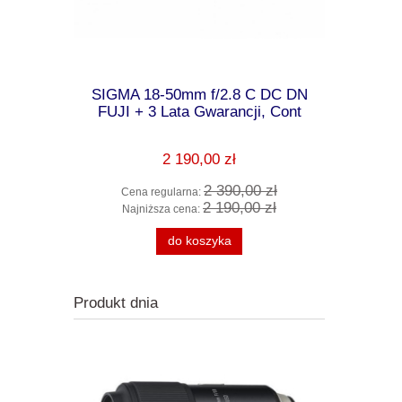
 f/1.4 DG
SIGMA 18-50mm f/2.8 C DC DN
SIGMA Ob
ancji, Art
FUJI + 3 Lata Gwarancji, Cont
DG DN L-m
2 190,00 zł
0 zł
2 390,00 zł
Cena regularna:
Cena 
0 zł
2 190,00 zł
Najniższa cena:
Najni
do koszyka
Produkt dnia