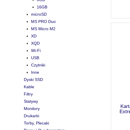
16GB
microSD
MS PRO Duo
MS Micro M2
XD
XQD
Wi-Fi
USB
Czytniki
Inne
Dyski SSD
Kable
Filtry
Statywy
Kar
Monitory
Extr
Drukarki
Torby, Plecaki