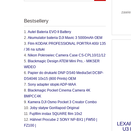
zawie
Bestsellery
Autel Bateria EVO II Battery
Akumulator bateria DJI Mavic 3 5000mAh OEM
Film KODAK PROFESSIONAL PORTRA 400/ 135
/ 36 na sztuki
Nikon Pokrowiec Camera Case CS-CPL10/11/12
Blackmagic Design ATEM Mini Pro, - MIKSER
WIDEO
Papier do drukarki DNP DS40 MediaSet DCBP-
DS4046 10x15 (800 Prints) OEM
Sony adapter stopki ADP-MAA
Blackmagic Pocket Cinema Camera 4K
BMPCC4K
Kamera DJI Osmo Pocket 3 Creator Combo
Joby statyw Gorillapod Original
Fujifilm instax SQUARE film 10x2
Hähnel Procube 2 SONY NP-BX1 | FW50 |
LEXAR
FZ100 |
U3 