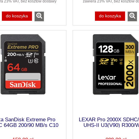
ra 23% VAT, bez kosztów dostawy
zawiera 23% VAT, bez kosztów d
do koszyka
do koszyka
ta SanDisk Extreme Pro
LEXAR Pro 2000X SDHC
 64GB 200/90 MB/s C10
UHS-II U3(V90) R300/
V30 UHS-I U3
128GB