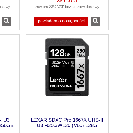
389,00 zł
ostawy
zawiera 23% VAT, bez kosztów dostawy
powiadom o dostępności
x U3
LEXAR SDXC Pro 1667X UHS-II
 256GB
U3 R250/W120 (V60) 128G