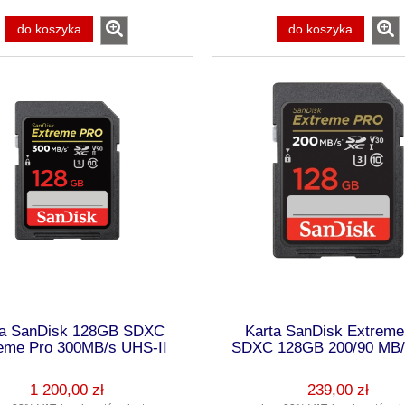
do koszyka
do koszyka
ta SanDisk 128GB SDXC
Karta SanDisk Extreme
eme Pro 300MB/s UHS-II
SDXC 128GB 200/90 MB/
V90
V30 UHS-I U3
1 200,00 zł
239,00 zł