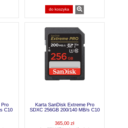
do koszyka
 Pro
Karta SanDisk Extreme Pro
s C10
SDXC 256GB 200/140 MB/s C10
V30 UHS-I U3 (1)
365,00 zł