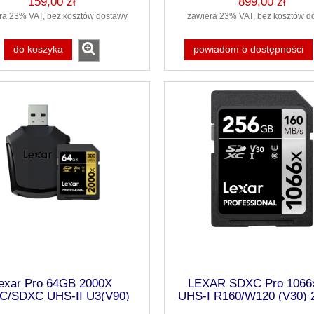
159,00 zł
899,00 zł
ra 23% VAT, bez kosztów dostawy
zawiera 23% VAT, bez kosztów d
do koszyka
powiadom o dostępności
exar Pro 64GB 2000X
LEXAR SDXC Pro 1066
C/SDXC UHS-II U3(V90)
UHS-I R160/W120 (V30)
R300/W260