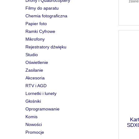
Drony i Quadrocoptery
zawie
Filmy do aparatu
Chemia fotograficzna
Papier foto
Ramki Cyfrowe
Mikrofony
Rejestratory dźwięku
Studio
Oświetlenie
Zasilanie
Akcesoria
RTV i AGD
Lornetki i lunety
Głośniki
Oprogramowanie
Komis
Kar
Nowości
SDXC
Promocje