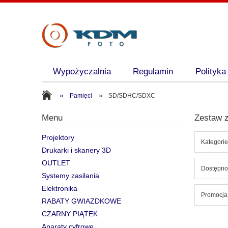
Wypożyczalnia
Regulamin
Polityka
»
»
Pamięci
SD/SDHC/SDXC
Menu
Zestaw z
Projektory
Kategori
Drukarki i skanery 3D
OUTLET
Dostępnoś
Systemy zasilania
Elektronika
Promocja:
RABATY GWIAZDKOWE
CZARNY PIĄTEK
Aparaty cyfrowe