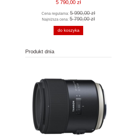
5 790,00 zł
0 zł
5 990,00 zł
Cena regularna:
Cena r
0 zł
5 790,00 zł
Najniższa cena:
Najniż
ści
do koszyka
Produkt dnia