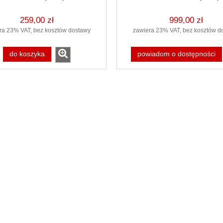
- 2pack
259,00 zł
999,00 zł
ra 23% VAT, bez kosztów dostawy
zawiera 23% VAT, bez kosztów d
do koszyka
powiadom o dostępności
BIEKTYW S 60-600mm
SIGMA OBIEKTYW S 70-200/2.8
DG DN OS SONY-E + 3 lata
DN OS L-MOUNT + 3 lata Gwaran
warancji, Sports
, Sports