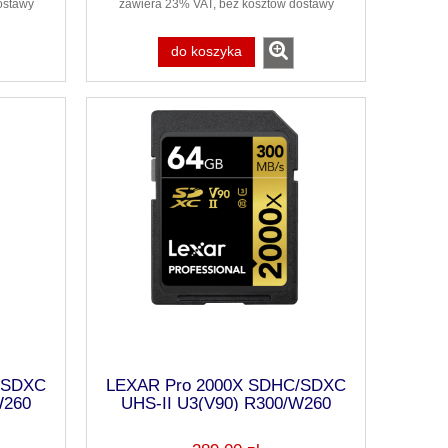
ostawy
zawiera 23% VAT, bez kosztów dostawy
do koszyka
/SDXC
LEXAR Pro 2000X SDHC/SDXC
W260
UHS-II U3(V90) R300/W260
64GB