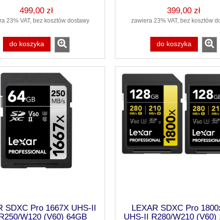
499,00 zł
399,00 zł
ra 23% VAT, bez kosztów dostawy
zawiera 23% VAT, bez kosztów d
do koszyka
do koszyka
 SDXC Pro 1667X UHS-II
LEXAR SDXC Pro 1800
R250/W120 (V60) 64GB
UHS-II R280/W210 (V60)