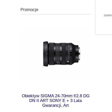
Promocje
zawie
.8 DG OS
Obiektyw SIGMA 24-70mm f/2.8 DG
SIGMA O
Gwarancji,
DN II ART SONY E + 3 Lata
f/4.5-6.3 
Gwarancji, Art
G