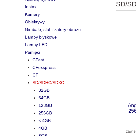
SD/S
Instax
Kamery
Obiektywy
Gimbale, stabilizatory obrazu
Lampy błyskowe
Lampy LED
Pamięci
CFast
CFexspress
CF
SD/SDHC/SDXC
32GB
64GB
Ang
128GB
25
256GB
< 4GB
4GB
zawie
8GB