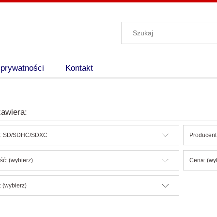
 prywatności
Kontakt
awiera:
e: SD/SDHC/SDXC
Producent:
ć: (wybierz)
Cena: (wy
 (wybierz)