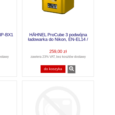
NP-BX1
HÄHNEL ProCube 3 podwójna
ładowarka do Nikon, EN-EL14 /
EN-EL15 / EN-EL25
259,00 zł
ostawy
zawiera 23% VAT, bez kosztów dostawy
do koszyka