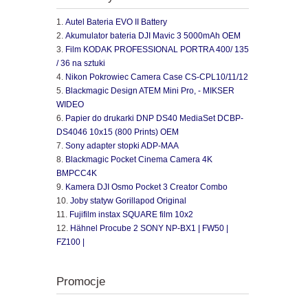
Autel Bateria EVO II Battery
Akumulator bateria DJI Mavic 3 5000mAh OEM
Film KODAK PROFESSIONAL PORTRA 400/ 135
/ 36 na sztuki
Nikon Pokrowiec Camera Case CS-CPL10/11/12
Blackmagic Design ATEM Mini Pro, - MIKSER
WIDEO
Papier do drukarki DNP DS40 MediaSet DCBP-
DS4046 10x15 (800 Prints) OEM
Sony adapter stopki ADP-MAA
Blackmagic Pocket Cinema Camera 4K
BMPCC4K
Kamera DJI Osmo Pocket 3 Creator Combo
Joby statyw Gorillapod Original
Fujifilm instax SQUARE film 10x2
Hähnel Procube 2 SONY NP-BX1 | FW50 |
FZ100 |
Promocje