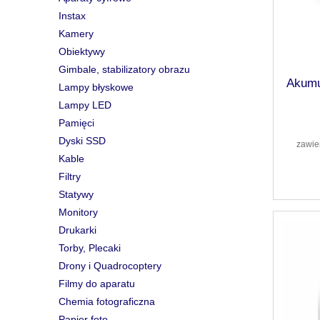
Instax
Kamery
Obiektywy
Gimbale, stabilizatory obrazu
Akumu
Lampy błyskowe
Lampy LED
Pamięci
Dyski SSD
zawie
Kable
Filtry
Statywy
Monitory
Drukarki
Torby, Plecaki
Drony i Quadrocoptery
Filmy do aparatu
Chemia fotograficzna
Papier foto