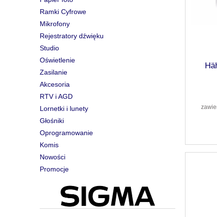
Ramki Cyfrowe
Mikrofony
Rejestratory dźwięku
Studio
Oświetlenie
Hä
Zasilanie
Akcesoria
RTV i AGD
zawie
Lornetki i lunety
Głośniki
Oprogramowanie
Komis
Nowości
Promocje