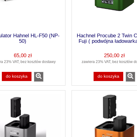
lator Hahnel HL-F50 (NP-
Hachnel Procube 2 Twin C
50)
Fuji ( podwójna ładowark
W126 NP-W235
65,00 zł
250,00 zł
ra 23% VAT, bez kosztów dostawy
zawiera 23% VAT, bez kosztów d
do koszyka
do koszyka