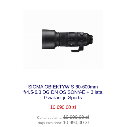
00/2.8 DG
SIGMA OBIEKTYW S 60-600mm
SIGMA 15
 Gwarancji
f/4.5-6.3 DG DN OS SONY-E + 3 lata
OS , S
Gwarancji, Sports
Gw
10 690,00 zł
0 zł
10 990,00 zł
Cena regularna:
Cena 
0 zł
10 990,00 zł
Najniższa cena:
Najni